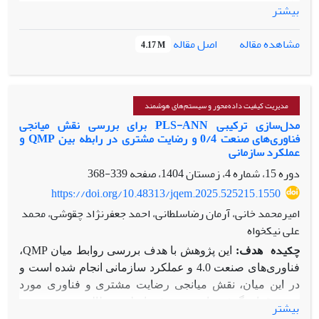
اطمینان مهم هستند یا خیر و یا شناسایی علت تغییرات ارائه می­
بیشتر
دهند. به منظور شناسایی این خطاها نیاز به مدل­سازی تأثیر این
خطاها بر قابلیت اطمینان محصول هستیم. در این تحقیق قصد
اصل مقاله
مشاهده مقاله
4.17 M
داریم رفتار قابلیت اطمینان محصول را بر اساس درصد خطاهای
کیفی مختلف که ممکن است محصولات با آن­ها تولید شوند پیش
بینی کنیم. در همین راستا دو نوع خطای کیفی یعنی اقلام نامنطبق
و خطای مونتاژ به صورت جداگانه مورد بررسی قرار می­گیرد. به
مدیریت کیفیت داده‌محور و سیستم‌های هوشمند
منظور مدل­سازی فرض می­شود که درصد خطاهای کیفی از توزیع بتا
مدل‌سازی ترکیبی PLS-ANN برای بررسی نقش میانجی
فناوری‌های صنعت 0/4 و رضایت مشتری در رابطه بین QMP و
و زمان­های شکست از توزیع وایبل پیروی می­کنند. قابلیت اطمینان،
عملکرد سازمانی
نرخ مخاطره و نمودار احتمال محصولات تحت این دو نوع خطای
دوره 15، شماره 4، زمستان 1404، صفحه
339-368
کیفی مطالعه می­شوند. بر اساس نتایج این تحقیق می­توان نوع و
درصد خطاهای کیفی که محصولات با وجود آن­ها تولید می­شود را
https://doi.org/10.48313/jqem.2025.525215.1550
حدس زد.
امیرمحمد خانی، آرمان رضاسلطانی، احمد جعفرنژاد چقوشی، محمد
علی نیکخواه
چکیده
هدف:
این پژوهش با هدف بررسی روابط میان
QMP
،
فناوری‌های صنعت 4.0 و عملکرد سازمانی انجام شده است و
در این میان، نقش میانجی رضایت مشتری و فناوری مورد
توجه قرار گرفته است. هدف اصلی مطالعه، تبیین نحوه
بیشتر
اثرگذاری ترکیب کیفیت و فناوری بر ارتقای عملکرد سازمانی