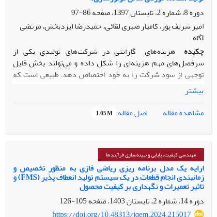
حساسیت پارامترهای فرایند و بر اساس مقادیر چولگی و کشیدگی
دوره 8، شماره 2، تابستان 1397، صفحه
86-97
جامعه، با بکارگیری الگوریتم ژنتیک، برای کاربردی صنعتی نشان
می‌دهیم.
امیر شریف پور، کامیار صبری لقائی، حمیدرضا ایزدبخش، مرتضی
آگاه
چکیده
هزینه­‌های
گارانتی
در شرکت­‌های تولیدی یکی از
سرفصل­‌های مهم هزینه‌­ای را شکل داده و می­‌تواند بخش قابل
توجهی از سود شرکت را به خود اختصاص دهد. طبیعی است که
تلاش برای کاهش این هزینه­‌ها می­‌تواند منجر به افزایش حاشیه
بیشتر
سود شود. در همین راستا شناسایی ایرادات قابلیت اطمینانی
پیش از وقوع آن‌­ها می­‌تواند به کاهش هر چه بیشتر این هزینه­‌ها
اصل مقاله
مشاهده مقاله
1.05 M
و همچنین کاهش نارضایتی مشتری کمک کند. از آنجایی که
مشکلات قابلیت اطمینان ممکن است ناشی از ایرادات تولیدی
باشند جداسازی این محصولات پس از فرایند تولید به کاهش
بازگشت‌­های گارانتی کمک شایانی می­‌کند. لذا در این مقاله، یک
مهندسی کیفیت، پایایی و بهینه‌سازی فرآیندها
مدل تشخیص زودهنگام ایرادات قابلیت اطمینان محصول با
ارایه یک مدل برنامه ریزی ریاضی فازی به منظور تخصیص و
زمانبندی انجام قطعات در یک سیستم تولید انعطاف پذیر (FMS) و
استفاده از تحلیل داده­‌های گارانتی و پارامترهای کیفی خط تولید
تاثیر تعمیرات و نگهداری بر کیفیت محصول
طراحی شده است. در همین راستا یک مطالعه موردی بر روی
دوره 14، شماره 2، تابستان 1403، صفحه
105-126
موتورهای
TU5
ایران خودرو انجام شده است.
https://doi.org/10.48313/jqem.2024.215017