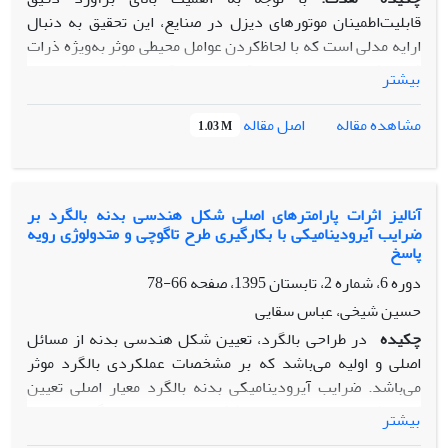
قابلیت‌اطمینان موتورهای دیزل در صنایع، این تحقیق به دنبال
ارایه مدلی است که با لحاظ‌کردن عوامل محیطی موثر به‌ویژه ذرات
فرسایشی در روغن‌موتور دقت محاسبه قابلیت‌اطمینان را نسبت
بیشتر
به مدل‌های کلاسیک مبتنی بر زمان بین خرابی‌ها افزایش دهد.
هدف اصلی پژوهش، استفاده از مدل‌های مبتنی بر فاکتورهای
اصل مقاله
مشاهده مقاله
1.03 M
ریسک برای تحلیل جامع‌تر و دقیق‌تر عملکرد موتورهای دیزل
است.
روش‌شناسی پژوهش:
در این مطالعه از مدل خطرات نسبی
به‌منظور تحلیل قابلیت‌اطمینان موتورهای دیزل استفاده شده
آنالیز اثرات پارامترهای اصلی شکل هندسی بدنه بالگرد بر
ضرایب آیرودینامیکی با بکارگیری طرح تاگوچی و متدولوژی رویه
است. داده‌های مورد استفاده شامل اطلاعات مربوط به ذرات
پاسخ
فرسایشی موجود در روغن‌موتور بودند. برای آزمون فرض متناسب
دوره 6، شماره 2، تابستان 1395، صفحه
66-78
بودن، از آزمون هارل و لی (نسخه اصلاح‌شده آزمون باقی‌مانده‌های
شوئنفلد) استفاده شد. سپس ضرایب مدل از طریق آزمون والد
حسین شیخی، عباس سقایی
اعتبارسنجی و قابلیت‌اطمینان برای دو گروه موتور با شرایط متفاوت
چکیده
در طراحی بالگرد، تعیین شکل هندسی بدنه از مسائل
محاسبه گردید.
اصلی و اولیه می‌باشد که بر مشخصات عملکردی بالگرد موثر
یافته‌ه
ا:
نتایج تحقیق نشان داد که لحاظ‌کردن فاکتورهای ریسک،
می‌باشد. ضرایب آیرودینامیکی بدنه بالگرد معیار اصلی تعیین
مانند سطح ذرات فرسایشی در روغن‌موتور، موجب افزایش دقت
کننده کیفیت و مناسب بودن شکل هندسی بدنه بالگرد محسوب
بیشتر
در برآورد قابلیت‌اطمینان موتورهای دیزل می‌شود. به‌طور خاص
می‌شوند. طراحی بهینه شکل هندسی بدنه بالگرد فعالیتی پیچیده