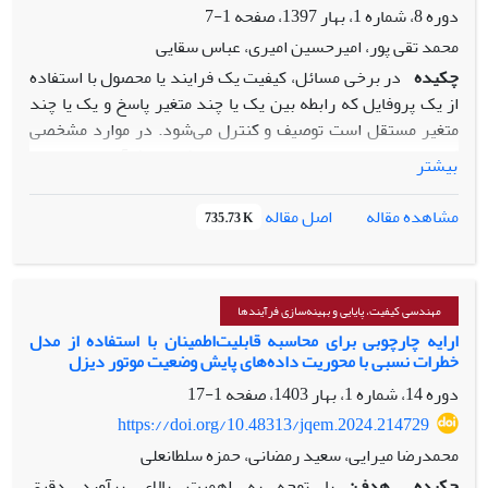
ریاضی چند هدفه، میزان تخصیص تقاضا به هر تامین‌کننده
دوره 8، شماره 1، بهار 1397، صفحه
1-7
مشخص می‌گردد. روش پیشنهادی برای انتخاب تامین‌گنندگان
محمد تقی پور، امیرحسین امیری، عباس سقایی
سبز تجهیزات نیروگاه زیست توده شیراز مورد استفاده قرار
چکیده
در برخی مسائل، کیفیت یک فرایند یا محصول با استفاده
گرفت. نتایج حاصله بیانگر کارآیی مدل پیشنهادی برای انتخاب
از یک پروفایل که رابطه بین یک یا چند متغیر پاسخ و یک یا چند
تامین‌کنندگان سبز تجهیزات نیروگاه زیست توده است.
متغیر مستقل است توصیف و کنترل می‌شود. در موارد مشخصی
که متغیرهای پاسخ همبسته‌اند، می‌توان کیفیت فرآیند یا محصول
بیشتر
را به وسیله چندین پروفایل هم‌زمان توصیف نمود. در برخی موارد
به دلیل فاصله کم بین دوبار نمونه‌گیری، متغیرهای پاسخ در یک
اصل مقاله
مشاهده مقاله
735.73 K
پروفایل خودهمبسته می‌شوند. خود همبستگی روی براورد
پارامترهای رگرسیون تاثیر گذاشته و عملکرد نمودارهای کنترلی
در کشف تغییرها ضعیف‌تر می‌شود. در این مقاله یک پروفایل
چندمتغیره خطی ساده خودهمبسته در نظر گرفته می‌شود و فرض
مهندسی کیفیت، پایایی و بهینه‌سازی فرآیندها
می‌شود که خودهمبستگی بتواند با مدل‌های AR(1) و MA(1)
ارایه چارچوبی برای محاسبه قابلیت‌اطمینان با استفاده از مدل
خطرات نسبی با محوریت داده‌های پایش وضعیت موتور دیزل
توصیف ‌شود. سپس دو نمودار کنترل برای پایش پروفایل‌های
چندمتغیره خطی ساده در فاز 1 پیشنهاد می‌شود. عملکرد
دوره 14، شماره 1، بهار 1403، صفحه
1-17
نمودارهای کنترل پیشنهادی در فاز 1 با استفاده از شبیه‌سازی و
https://doi.org/10.48313/jqem.2024.214729
معیار توان آزمون مقایسه می‌شوند.
محمدرضا میرایی، سعید رمضانی، حمزه سلطانعلی
چکیده
هدف:
با توجه به اهمیت بالای برآورد دقیق