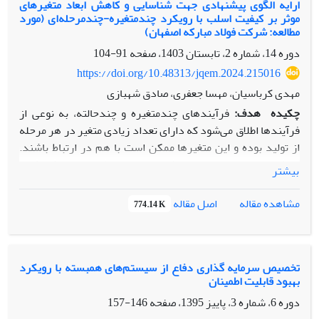
از مفهوم فرایندهای تصادفی و تکنیک تابع مولد سراسری، به
ارایه الگوی پیشنهادی جهت شناسایی و کاهش ابعاد متغیرهای
عرض بدنه بالگرد به طول بالگرد می‌باشد.
موثر بر کیفیت اسلب با رویکرد چندمتغیره-چندمرحله‌‌ای (مورد
تجزیه و تحلیل سیستم‌های چندوضعیته در شرایط وابستگی توزیع
مطالعه: شرکت فولاد مبارکه اصفهان)
عملکردی برخی ازمؤلفه‌ها به مؤلفه‌های دیگر پرداخته می­‌شود.
دوره 14، شماره 2، تابستان 1403، صفحه
91-104
نتایج نشان­ دهنده­‌ی برتری چشمگیر روش پیشنهادی این مقاله
برای محاسبه قابلیت اطمینان سیستم­‌های چندوضعیته دارای
https://doi.org/10.48313/jqem.2024.215016
وابستگی مؤلفه‌ها است.
مهدی کرباسیان، مهسا جعفری، صادق شهبازی
چکیده
هدف:
فرآیندهای چندمتغیره و چندحالته، به نوعی از
فرآیندها اطلاق می‌شود که دارای تعداد زیادی متغیر در هر مرحله
از تولید بوده و این متغیرها ممکن است با هم در ارتباط باشند.
هدف از این تحقیق، ارایه روشی نوین به منظور انتخاب، کاهش و
بیشتر
تعریف متغیرهای کنترلی جدید در فرآیندهای پیچیده تولیدی
است، به‌گونه‌ای که کنترل کیفیت موثرتر و کارآمدتر انجام شود.
اصل مقاله
مشاهده مقاله
774.14 K
روش‌شناسی پژوهش:
روش تحقیق این مطالعه از نوع کاربردی و
توصیفی است. در این تحقیق، از روش‌های یادگیری ماشین و
تکنیک‌های کاهش ابعاد همچون تحلیل مولفه‌های اصلی (
PCA
)،
رگرسیون و بررسی همبستگی بین متغیرها استفاده شده است.
تخصیص سرمایه گذاری دفاع از سیستم‌های همبسته با رویکرد
بهبود قابلیت اطمینان
همچنین برای ارزیابی عملکرد روش پیشنهادی، یک مطالعه موردی
بر پایه داده‌های واقعی از فرآیند تولید اسلب‌های فولادی در
دوره 6، شماره 3، پاییز 1395، صفحه
146-157
شرکت فولاد مبارکه اصفهان انجام گرفته است.