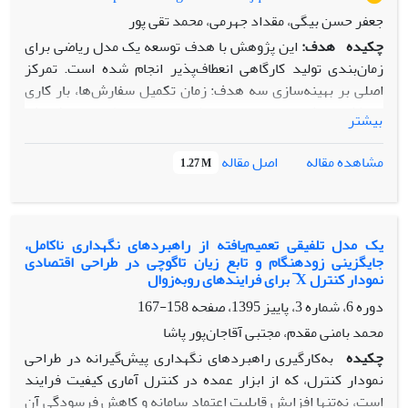
جعفر حسن بیگی، مقداد جهرمی، محمد تقی پور
چکیده
هدف:
این پژوهش با هدف توسعه یک مدل ریاضی برای
زمان‌بندی تولید کارگاهی انعطاف‌پذیر انجام شده است. تمرکز
اصلی بر بهینه‌سازی سه هدف: زمان تکمیل سفارش‌ها، بار کاری
حداکثری ماشین‌ها و مجموع بار کاری است. هدف نهایی افزایش
بیشتر
بهره‌وری و انعطاف‌پذیری در سیستم‌های تولیدی است.
روش‌شناسی پژوهش:
از دو الگوریتم فرا ابتکاری
NSGA-II و
اصل مقاله
مشاهده مقاله
1.27 M
MOGWO برای حل مدل استفاده شده است. ابتدا مدل در
مقیاس کوچک اعتبارسنجی شد و سپس در ابعاد بزرگ‌تر تحلیل
حساسیت انجام گرفت. مقایسه عملکرد الگوریتم‌ها با شاخص‌های
دقت و کیفیت راه‌حل‌ها صورت گرفت.
یک مدل تلفیقی تعمیم‌یافته از راهبردهای نگهداری ناکامل،
جایگزینی زودهنگام و تابع زیان تاگوچی در طراحی اقتصادی
یافته‌ها:
نتایج نشان داد MOGWO در مسایل متوسط عملکرد
نمودار کنترل X ̅ برای فرایندهای روبه‌زوال
بهتری دارد، ولی در مسایل بزرگ تفاوت معناداری با NSGA-II
دوره 6، شماره 3، پاییز 1395، صفحه
158-167
ندارد. بیشترین حساسیت اهداف نسبت به هزینه ساخت و
نگهداری مشاهده شد. همچنین الگوی تخصیص منابع و ترتیب
محمد بامنی مقدم، مجتبی آقاجان‌پور پاشا
بهینه فعالیت‌ها استخراج گردید.
چکیده
به‌کارگیری راهبردهای نگهداری پیش‌گیرانه در طراحی
اصالت/ارزش‌افزوده علمی:
اصالت این پژوهش در توسعه و کاربرد
نمودار کنترل، که از ابزار عمده در کنترل آماری کیفیت فرایند
یک مدل ریاضی ترکیبی برای زمان‌بندی سیستم‌های تولید
است، نه‌تنها افزایش قابلیت اعتماد سامانه و کاهش فرسودگی آن