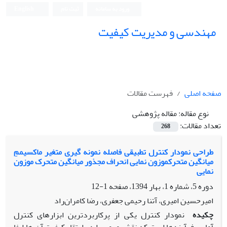
ورود به سامانه
ثبت نام
English
مهندسی و مدیریت کیفیت
صفحه اصلی
فهرست مقالات
نوع مقاله:
مقاله پژوهشی
تعداد مقالات:
268
طراحی نمودار کنترل تطبیقی فاصله نمونه گیری متغیر ماکسیممِ
میانگین متحرکموزون نمایی انحراف مجذور میانگین متحرک موزون
نمایی
دوره 5، شماره 1، بهار 1394، صفحه
1-12
امیرحسین امیری، آتنا رحیمی جعفری، رضا کامران‌راد
چکیده
نمودار کنترل یکی از پرکاربردترین ابزارهای کنترل