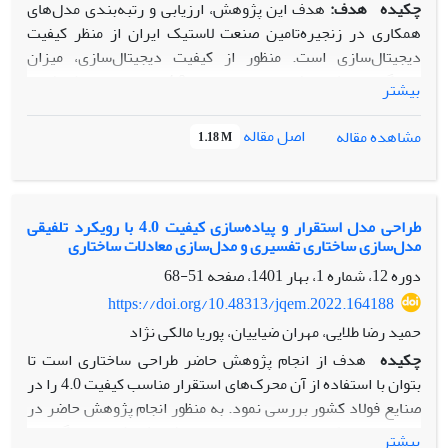
چکیده
هدف:
هدف این پژوهش، ارزیابی و رتبه‌بندی مدل‌های
همکاری در زنجیره‌تامین صنعت لاستیک ایران از منظر کیفیت
دیجیتال‌سازی است. منظور از کیفیت دیجیتال‌سازی، میزان
بهره‌گیری موثر از فناوری‌های صنعت 4.0 برای ارتقای شفافیت،
بیشتر
یکپارچگی، چابکی، تاب‌آوری و پایداری در زنجیره‌تامین است.
انتخاب صنعت لاستیک به‌دلیل پیچیدگی‌های عملیاتی و نیاز مبرم
اصل مقاله
مشاهده مقاله
1.18 M
به تحول دیجیتال در این صنعت بوده است.
روش‌شناسی پژوهش:
در این پژوهش، از روش تصمیم‌گیری
چندمعیاره با ترکیب بهترین-بدترین فازی (Fuzzy BWM) و
TOPSIS استفاده شده است. ابتدا با نظر خبرگان، وزن معیارهای
طراحی مدل استقرار و پیاده‌سازی کیفیت 4.0 با رویکرد تلفیقی
مدل‌سازی ساختاری تفسیری و مدل‌سازی معادلات ساختاری
کلیدی تعیین شد و سپس مدل‌های مختلف همکاری رتبه‌بندی
شدند. برای بررسی پایداری نتایج، تحلیل حساسیت روی تغییر
دوره 12، شماره 1، بهار 1401، صفحه
51-68
وزن معیارها نیز انجام شد.
https://doi.org/10.48313/jqem.2022.164188
یافته‌ها
:
نتایج نشان داد که مدل زنجیره‌تامین دیجیتال دارای
حمید رضا طلایی، مهران ضیاییان، پوریا مالکی نژاد
بالاترین کیفیت دیجیتال‌سازی است و معیار "یکپارچگی فناوری"
چکیده
هدف از انجام پژوهش حاضر طراحی ساختاری است تا
بیشترین اهمیت را دارد. همچنین تحلیل حساسیت نشان داد که
بتوان با استفاده از آن محرک‌های استقرار مناسب کیفیت 4.0 را در
مدل دیجیتال در اکثر سناریوهای تغییر وزن، پایداری بالایی در
صنایع فولاد کشور بررسی نمود. به منظور انجام پژوهش حاضر در
رتبه‌بندی دارد و نتایج از استحکام مناسبی برخوردارند.
ابتدا ده محرک با استفاده از ادبیات پژوهش شناسایی گردید.
بیشتر
اصالت/ارزش‌افزوده علمی:
این پژوهش با تمرکز بر صنعت