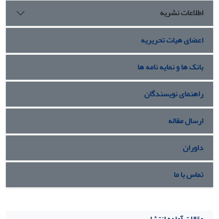
واقعی از جمله هزینه‌ها و منابع تولیدی است. همچنین استفاده
اطلاعات نشریه
هم‌زمان از دو الگوریتم NSGA-II و MOGW و مقایسه دقیق
عملکرد آن‌ها در ابعاد مختلف، نوآوری دیگری از این تحقیق
اعضای هیات تحریریه
محسوب می‌شود. ارایه یک الگوی عملیاتی برای توالی فعالیت‌ها نیز
به کاربردی‌تر شدن نتایج پژوهش در محیط‌های صنعتی کمک
می‌کند.
بانک ها و نمایه نامه ها
راهنمای نویسندگان
ارسال مقاله
داوران
تماس با ما
مقالات آماده انتشار