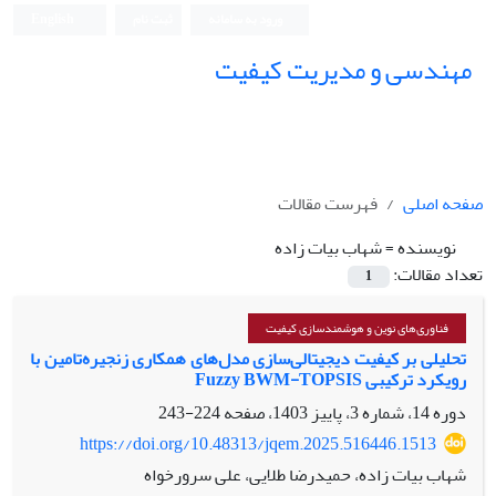
ورود به سامانه
ثبت نام
English
مهندسی و مدیریت کیفیت
صفحه اصلی
فهرست مقالات
نویسنده =
شهاب بیات زاده
تعداد مقالات:
1
فناوری‌های نوین و هوشمندسازی کیفیت
تحلیلی بر کیفیت دیجیتالی‌سازی مدل‌های همکاری زنجیره‌تامین با
رویکرد ترکیبی Fuzzy BWM-TOPSIS
دوره 14، شماره 3، پاییز 1403، صفحه
224-243
https://doi.org/10.48313/jqem.2025.516446.1513
شهاب بیات زاده، حمیدرضا طلایی، علی سرورخواه