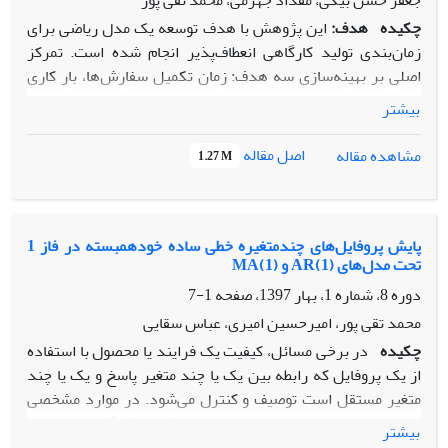
جعفر حسن بیگی، مقداد جهرمی، محمد تقی پور
چکیده
هدف:
این پژوهش با هدف توسعه یک مدل ریاضی برای
زمان‌بندی تولید کارگاهی انعطاف‌پذیر انجام شده است. تمرکز
اصلی بر بهینه‌سازی سه هدف: زمان تکمیل سفارش‌ها، بار کاری
حداکثری ماشین‌ها و مجموع بار کاری است. هدف نهایی افزایش
بیشتر
بهره‌وری و انعطاف‌پذیری در سیستم‌های تولیدی است.
روش‌شناسی پژوهش:
از دو الگوریتم فرا ابتکاری
NSGA-II و
اصل مقاله
مشاهده مقاله
1.27 M
MOGWO برای حل مدل استفاده شده است. ابتدا مدل در
مقیاس کوچک اعتبارسنجی شد و سپس در ابعاد بزرگ‌تر تحلیل
حساسیت انجام گرفت. مقایسه عملکرد الگوریتم‌ها با شاخص‌های
دقت و کیفیت راه‌حل‌ها صورت گرفت.
پایش پروفایل‌های چندمتغیره خطی ساده خودهمبسته در فاز 1
تحت مدل‌های (AR(1 و (MA(1
یافته‌ها:
نتایج نشان داد MOGWO در مسایل متوسط عملکرد
بهتری دارد، ولی در مسایل بزرگ تفاوت معناداری با NSGA-II
دوره 8، شماره 1، بهار 1397، صفحه
1-7
ندارد. بیشترین حساسیت اهداف نسبت به هزینه ساخت و
محمد تقی پور، امیرحسین امیری، عباس سقایی
نگهداری مشاهده شد. همچنین الگوی تخصیص منابع و ترتیب
چکیده
در برخی مسائل، کیفیت یک فرایند یا محصول با استفاده
بهینه فعالیت‌ها استخراج گردید.
از یک پروفایل که رابطه بین یک یا چند متغیر پاسخ و یک یا چند
اصالت/ارزش‌افزوده علمی:
اصالت این پژوهش در توسعه و کاربرد
متغیر مستقل است توصیف و کنترل می‌شود. در موارد مشخصی
یک مدل ریاضی ترکیبی برای زمان‌بندی سیستم‌های تولید
که متغیرهای پاسخ همبسته‌اند، می‌توان کیفیت فرآیند یا محصول
بیشتر
انعطاف‌پذیر با چندین هدف متضاد و در نظر گرفتن محدودیت‌های
را به وسیله چندین پروفایل هم‌زمان توصیف نمود. در برخی موارد