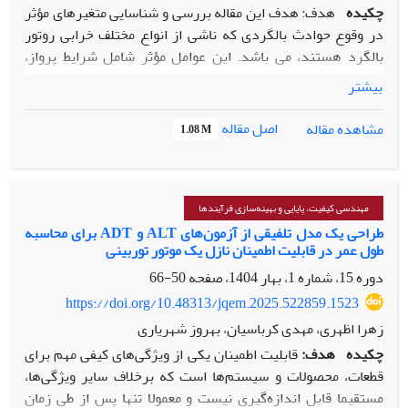
چکیده
هدف: هدف این مقاله بررسی و شناسایی متغیرهای مؤثر
در وقوع حوادث بالگردی که ناشی از انواع مختلف خرابی روتور
بالگرد هستند، می باشد. این عوامل مؤثر شامل شرایط پرواز،
شرایط تعمیر و نگهداری و پیکربندی بالگرد است. با این رویکرد،
بیشتر
می‌توان حوادث را به طور مؤثرتری بررسی کرد و ایمنی پرواز را به
طور قابل توجهی بهبود بخشید.
اصل مقاله
مشاهده مقاله
1.08 M
روش‌شناسی پژوهش: با تجزیه و تحلیل ۱۳۵ حادثه خرابی روتور از
یک مجموعه داده جامع شامل ۵۶۵۲ حادثه مرتبط با هلیکوپتر،
هشت کلاس خرابی شناسایی شد. با نظرسنجی از متخصصان و
مهندسی کیفیت، پایایی و بهینه‌سازی فرآیندها
بررسی مقالات در زمینه حوادث بالگردی، نه ویژگی به عنوان
طراحی یک مدل تلفیقی از آزمون‌های ALT و ADT برای محاسبه
طول عمر در قابلیت اطمینان نازل یک موتور توربینی
عوامل احتمالی موثردر وقوع حوادث بالگردی پیشنهاد شد. اهمیت
این عوامل با کمک پنج روش انتخاب ویژگی بررسی شده است.
دوره 15، شماره 1، بهار 1404، صفحه
50-66
حداکثر وزن برخاستن، تعداد ساعات پرواز بعد از آخرین بازرسی،
https://doi.org/10.48313/jqem.2025.522859.1523
نوع آخرین بازرسی، توان موتور بالگرد، کل ساعات پروازی، ارتفاع،
زهرا اظهری، مهدی کرباسیان، بهروز شهریاری
سرعت باد، جهت باد و فاز پرواز به عنوان ویژگی‌های ورودی در
چکیده
هدف:
قابلیت اطمینان یکی از ویژگی‌های کیفی مهم برای
نظر گرفته شده‌اند. پنج روش شناخته‌شده انتخاب ویژگی، شامل
قطعات، محصولات و سیستم‌ها است که برخلاف سایر ویژگی‌ها،
ماتریس همبستگی، روش Extreme Gradient Boosting ، اطلاعات
مستقیما قابل اندازه‌گیری نیست و معمولا تنها پس از طی زمان
متقابل، یادگیری عمیق و روش شبکه عصبی برای یافتن عوامل