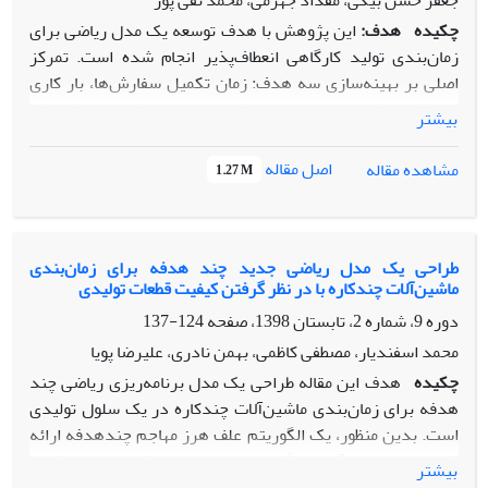
جعفر حسن بیگی، مقداد جهرمی، محمد تقی پور
چکیده
هدف:
این پژوهش با هدف توسعه یک مدل ریاضی برای
زمان‌بندی تولید کارگاهی انعطاف‌پذیر انجام شده است. تمرکز
اصلی بر بهینه‌سازی سه هدف: زمان تکمیل سفارش‌ها، بار کاری
حداکثری ماشین‌ها و مجموع بار کاری است. هدف نهایی افزایش
بیشتر
بهره‌وری و انعطاف‌پذیری در سیستم‌های تولیدی است.
روش‌شناسی پژوهش:
از دو الگوریتم فرا ابتکاری
NSGA-II و
اصل مقاله
مشاهده مقاله
1.27 M
MOGWO برای حل مدل استفاده شده است. ابتدا مدل در
مقیاس کوچک اعتبارسنجی شد و سپس در ابعاد بزرگ‌تر تحلیل
حساسیت انجام گرفت. مقایسه عملکرد الگوریتم‌ها با شاخص‌های
دقت و کیفیت راه‌حل‌ها صورت گرفت.
طراحی یک مدل ریاضی جدید چند هدفه برای زمان‌بندی
ماشین‌آلات چندکاره با در نظر گرفتن کیفیت قطعات تولیدی
یافته‌ها:
نتایج نشان داد MOGWO در مسایل متوسط عملکرد
بهتری دارد، ولی در مسایل بزرگ تفاوت معناداری با NSGA-II
دوره 9، شماره 2، تابستان 1398، صفحه
124-137
ندارد. بیشترین حساسیت اهداف نسبت به هزینه ساخت و
محمد اسفندیار، مصطفی کاظمی، بهمن نادری، علیرضا پویا
نگهداری مشاهده شد. همچنین الگوی تخصیص منابع و ترتیب
چکیده
هدف این مقاله طراحی یک مدل برنامه‌ریزی ریاضی چند
بهینه فعالیت‌ها استخراج گردید.
هدفه برای زمان‌بندی ماشین‌آلات چندکاره در یک سلول تولیدی
اصالت/ارزش‌افزوده علمی:
اصالت این پژوهش در توسعه و کاربرد
است. بدین منظور، یک الگوریتم علف هرز مهاجم چندهدفه ارائه
یک مدل ریاضی ترکیبی برای زمان‌بندی سیستم‌های تولید
شد و نتایج حل آن با الگوریتم های ازدحام ذرات چندهدفه و
بیشتر
انعطاف‌پذیر با چندین هدف متضاد و در نظر گرفتن محدودیت‌های
ژنتیک مقایسه گردید. با توجه به روش تاگوچی، پارامترهای