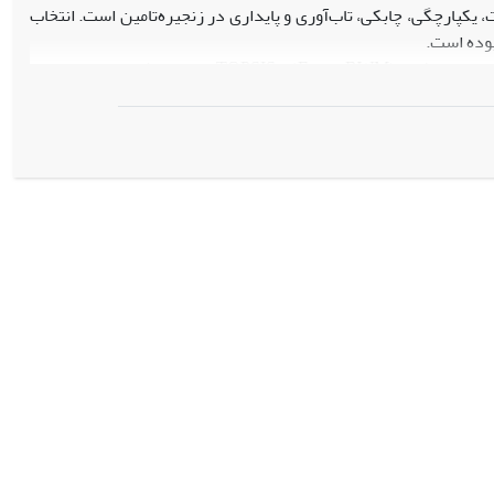
ری موثر از فناوری‌های صنعت 4.0 برای ارتقای شفافیت، یکپارچگی، چابکی، تاب‌آوری و پایداری در زنجیره‌تامین است. انتخاب
بوده است.
در این پژوهش، از روش تصمیم‌گیری چندمعیاره با ترکیب بهترین-بدترین فازی (Fuzzy BWM) و TOPSIS استفاده شده است. ابتدا با
 شدند. برای بررسی پایداری نتایج، تحلیل حساسیت روی تغییر وزن
ازی است و معیار "یکپارچگی فناوری" بیشترین اهمیت را دارد. همچنین
 رتبه‌بندی دارد و نتایج از استحکام مناسبی برخوردارند.
ی مدل‌های همکاری از منظر کیفیت دیجیتال‌سازی پرداخته و از ترکیب
 بهینه بهره برده است. همچنین، تحلیل حساسیت انجام‌شده، شفافیت بالاتری به