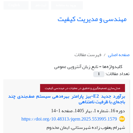
ورود به سامانه
ثبت نام
English
مهندسی و مدیریت کیفیت
صفحه اصلی
فهرست مقالات
کلیدواژه‌ها =
تابع زیان آنتروپی عمومی
تعداد مقالات:
1
مدل‌سازی تصمیم‌گیری و تحقیق در عملیات در مهندسی کیفیت
برآورد جدید E2-بیز پارامتر بهره‌دهی سیستم صف‌بندی چند
باجه‌ای با ظرفیت نامتناهی
دوره 16، شماره 1، بهار 1405، صفحه
1-14
https://doi.org/10.48313/jqem.2025.553995.1579
شهرام یعقوب زاده شهرستانی، ایمان مخدوم