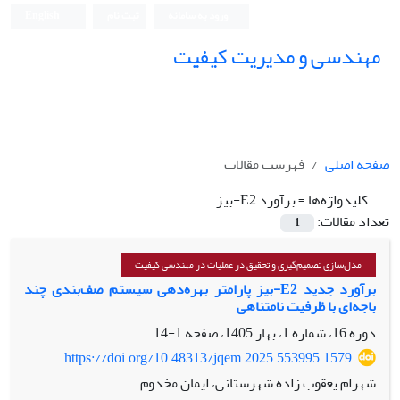
ورود به سامانه
ثبت نام
English
مهندسی و مدیریت کیفیت
صفحه اصلی
فهرست مقالات
کلیدواژه‌ها =
برآورد E2-بیز
تعداد مقالات:
1
مدل‌سازی تصمیم‌گیری و تحقیق در عملیات در مهندسی کیفیت
برآورد جدید E2-بیز پارامتر بهره‌دهی سیستم صف‌بندی چند
باجه‌ای با ظرفیت نامتناهی
دوره 16، شماره 1، بهار 1405، صفحه
1-14
https://doi.org/10.48313/jqem.2025.553995.1579
شهرام یعقوب زاده شهرستانی، ایمان مخدوم