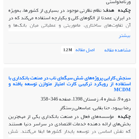
ورنامخواستی
چکیده
هدف:
نظام نظارتی موجود در بسیاری از کشورها، به‌ویژه
در ایران، عمدتا از الگوهای کلی و یکپارچه استفاده می‌کند که در
آن تفاوت‌های ساختاری، ماموریتی و عملیاتی میان بانک‌ها و
موسسات مالی-اعتباری به درستی لحاظ نشده است. این رویکرد
بیشتر
یکنواخت، سبب کاهش دقت در شناسایی ریسک‌ها، عدم انطباق با
نیازهای خاص هر نهاد مالی و کاهش اثربخشی اقدامات نظارتی
اصل مقاله
مشاهده مقاله
1.2 M
شده است. هدف اصلی پژوهش حاضر طراحی مدل علی–معلولی
بهبود کیفیت نظارت بر اساس نوع مأموریت بانک­‌ها و مؤسسات
مالی-اعتباری با رویکرد آمیخته (فراترکیب–دیمتل فازی) است.
روش‌شناسی پژوهش:
تحقیق حاضر به روش میکس متد (کیف–
سنجش کارایی پروژه‌های شش سیگمای ناب در صنعت بانکداری با
استفاده از رویکرد ترکیبی کارت امتیاز متوازن توسعه یافته و
کمی) و به‌صورت اکتشافی صورت پذیرفته است. آنگاه با استفاده
MCDM
از نظر سنجی از 25 خبره صنعت بانکداری با حداقل 10 سال سابقه
دوره 9، شماره 4، زمستان 1398، صفحه
346-358
تجربه اجرایی در حوزه مالی و بانکی و با تحصیلات کارشناسی ارشد
و دکترا جهت بررسی روایی و پایایی مدل پیشنهادی استفاده شد.
رضا بهبود، حنا بقایی، عباسعلی رستگار
همچنین پرسشنامه­های مقایسات زوجی بین خبرگان توزیع و با
چکیده
مؤسسه­‌های فعال در صنعت بانکداری یکی از مهم‌­ترین
تکنیک تصمیم­گیری چند شاخصه دیمتل فازی به بررسی میزان
بخش‌­های ارائه دهنده خدمات اقتصادی در سراسر دنیا هستند
شدت اثرگذاری و اثر پذیری میان ابعاد پژوهش پرداخته شده
که نقش اساسی در توسعه پایدار کشورها ایفا می­‌کنند. شش
است.
سیگمای ناب به عنوان یک روش ترکیبی به بهبود اثربخشی و