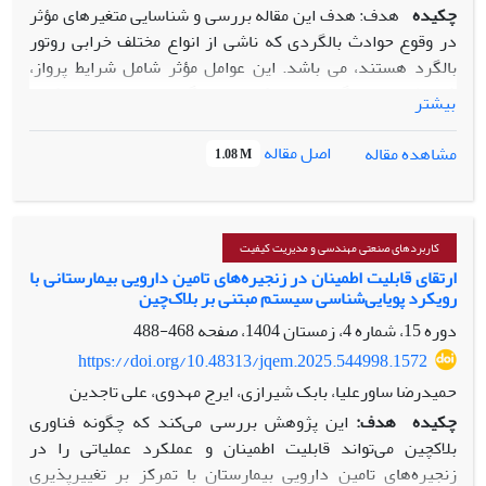
چکیده
هدف: هدف این مقاله بررسی و شناسایی متغیرهای مؤثر
در وقوع حوادث بالگردی که ناشی از انواع مختلف خرابی روتور
بالگرد هستند، می باشد. این عوامل مؤثر شامل شرایط پرواز،
شرایط تعمیر و نگهداری و پیکربندی بالگرد است. با این رویکرد،
بیشتر
می‌توان حوادث را به طور مؤثرتری بررسی کرد و ایمنی پرواز را به
طور قابل توجهی بهبود بخشید.
اصل مقاله
مشاهده مقاله
1.08 M
روش‌شناسی پژوهش: با تجزیه و تحلیل ۱۳۵ حادثه خرابی روتور از
یک مجموعه داده جامع شامل ۵۶۵۲ حادثه مرتبط با هلیکوپتر،
هشت کلاس خرابی شناسایی شد. با نظرسنجی از متخصصان و
کاربردهای صنعتی مهندسی و مدیریت کیفیت
بررسی مقالات در زمینه حوادث بالگردی، نه ویژگی به عنوان
ارتقای قابلیت اطمینان در زنجیره‌های تامین دارویی بیمارستانی با
رویکرد پویایی‌شناسی سیستم‌ مبتنی بر بلاک‌چین
عوامل احتمالی موثردر وقوع حوادث بالگردی پیشنهاد شد. اهمیت
این عوامل با کمک پنج روش انتخاب ویژگی بررسی شده است.
دوره 15، شماره 4، زمستان 1404، صفحه
468-488
حداکثر وزن برخاستن، تعداد ساعات پرواز بعد از آخرین بازرسی،
https://doi.org/10.48313/jqem.2025.544998.1572
نوع آخرین بازرسی، توان موتور بالگرد، کل ساعات پروازی، ارتفاع،
حمیدرضا ساورعلیا، بابک شیرازی، ایرج مهدوی، علی تاجدین
سرعت باد، جهت باد و فاز پرواز به عنوان ویژگی‌های ورودی در
چکیده
هدف:
این پژوهش بررسی می‌کند که چگونه فناوری
نظر گرفته شده‌اند. پنج روش شناخته‌شده انتخاب ویژگی، شامل
بلاکچین می‌تواند قابلیت اطمینان و عملکرد عملیاتی را در
ماتریس همبستگی، روش Extreme Gradient Boosting ، اطلاعات
زنجیره‌های تامین دارویی بیمارستان با تمرکز بر تغییرپذیری
متقابل، یادگیری عمیق و روش شبکه عصبی برای یافتن عوامل