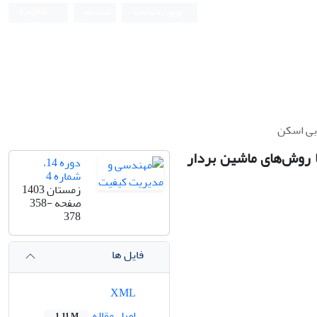
ورود به سامانه
ثبت نام
English
 بی اسکن
ا روش‌های ماشین بردار
دوره 14،
شماره 4
زمستان 1403
صفحه
358-
378
فایل ها
XML
اصل مقاله
1.11 M