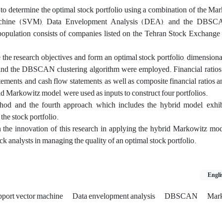
to determine the optimal stock portfolio using a combination of the M
chine (SVM), Data Envelopment Analysis (DEA), and the DBSCA
l population consists of companies listed on the Tehran Stock Exchang
the research objectives and form an optimal stock portfolio, dimensiona
d the DBSCAN clustering algorithm were employed. Financial ratios
tements, and cash flow statements, as well as composite financial ratios a
id Markowitz model, were used as inputs to construct four portfolios.
d and the fourth approach, which includes the hybrid model, exhib
the stock portfolio.
the innovation of this research in applying the hybrid Markowitz mode
ock analysts in managing the quality of an optimal stock portfolio.
Engli
port vector machine
Data envelopment analysis
DBSCAN
Mark