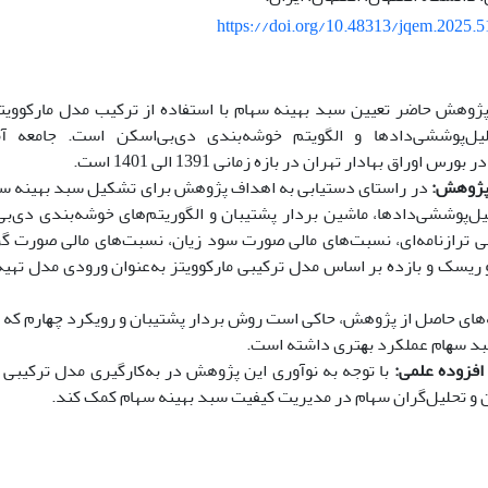
https://doi.org/10.48313/jqem.2025.
هش حاضر تعیین سبد بهینه سهام با استفاده از ترکیب مدل مارکوویتز
لیل‌پوششی‌دادها و الگویتم خوشه‌بندی دی‌بی‌اسکن است. جامعه 
س اوراق بهادار تهران در بازه زمانی 1391 الی 1401 است.
پژوهش:
در راستای دستیابی به اهداف پژوهش برای تشکیل سبد بهینه سها
ل‌پوششی‌دادها، ماشین بردار پشتیبان و الگوریتم‌های خوشه‌بندی دی‌ب
ی ترازنامه‌ای، نسبت‌های مالی صورت سود زیان، نسبت‌های مالی صورت 
و ریسک و بازده بر اساس مدل ترکیبی مارکوویتز به‌عنوان ورودی مدل تهیه
‌های حاصل از پژوهش، حاکی است روش بردار پشتیبان و روﯾﮑﺮد ﭼﻬﺎرم ﮐﻪ
ﺒﺪ ﺳﻬﺎم ﻋﻤﻠﮑﺮد ﺑﻬﺘﺮی داﺷﺘﻪ اﺳﺖ.
فزوده علمی:
با توجه به نوآوری این پژوهش در به‌کارگیری مدل ترکیبی مار
ن و تحلیل‌گران سهام در مدیریت کیفیت سبد بهینه سهام کمک کند.