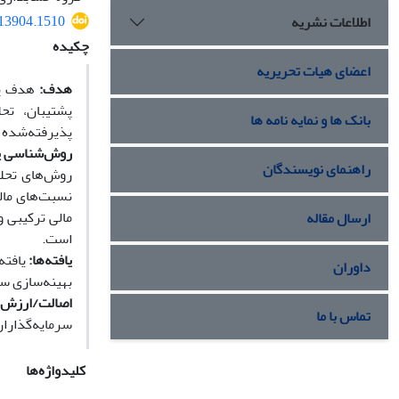
513904.1510
اطلاعات نشریه
چکیده
اعضای هیات تحریریه
هدف:
هدف پژو
پشتیبان، تح
بانک ها و نمایه نامه ها
پذیرفته‌شده در بور
روش‌شناسی 
راهنمای نویسندگان
روش‌های تحلی
نسبت‌های مال
مالی ترکیبی 
ارسال مقاله
است.
یافته‌ها:
یافته
داوران
بهینه‌سازی ﺳ
اصالت/ارزش ا
تماس با ما
سرمایه‌گذارا
کلیدواژه‌ها