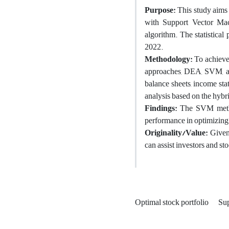
Purpose:
This study aims 
with Support Vector Ma
algorithm. The statistica
2022.
Methodology:
To achieve 
approaches, DEA, SVM, an
balance sheets, income sta
analysis based on the hybr
Findings:
The SVM metho
performance in optimizing 
Originality/Value:
Given 
can assist investors and st
Optimal stock portfolio
Sup