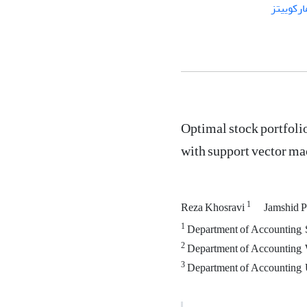
رکوییتز
Optimal stock portfol
with support vector ma
1
Reza Khosravi
Jamshid P
1
Department of Accounting, S
2
Department of Accounting, W
3
Department of Accounting, Un