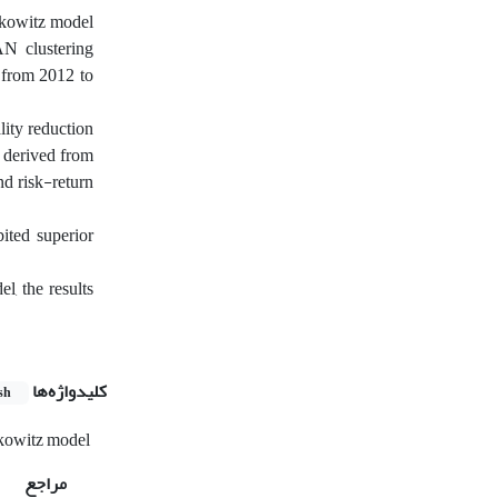
arkowitz model
N clustering
e from 2012 to
lity reduction
 derived from
nd risk-return
ited superior
l, the results
کلیدواژه‌ها
sh
owitz model
مراجع