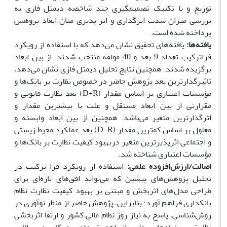
توزیع و با تکنیک تصمیم­گیری چند شاخصه دیمتل فازی به
بررسی میزان شدت اثرگذاری و اثر پذیری میان ابعاد پژوهش
پرداخته شده است.
یافته‌ها
:
یافته‌های تحقیق نشان می‌دهد که با استفاده از رویکرد
فراترکیب تعداد 9 بعد و 40 مولفه منتخب شدند. از بین ابعاد
برگزیده شدند. همچنین نتایج تحلیل دیمتل فازی نشان می‌دهد،
تاثیرگذارترین بعد پژوهش حاضر در خصوص نظارت بر بانک­‌ها و
مؤسسات اعتباری بر اساس مقدار (D+R) بعد نظارت قانونی و
مقرارتی از بین ابعاد مستقل و علت با بیشترین مقدار و
اثرگذارترین متغیر می‌باشد. همچنین از بین ابعاد وابسته و
معلول بر اساس کمترین مقدار (D-R) بعد عملکرد محیط زیستی
و اجتماعی اثرپذیرترین متغیر دربهبود کیفیت نظارت بر بانک­‌ها و
مؤسسات اعتباری شناخته شد.
اصالت/ارزش‌افزوده علمی:
استفاده از رویکرد فرا ترکیب در
تحلیل پژوهش‌های پیشین که می‌تواند افق‌های تازه‌ای برای
طراحی مدل‌های اثربخش و مبتنی بر بهبود کیفیت نظارت نظام
بانکداری فراهم آورد؛ بنابراین، پژوهش حاضر از منظر نوآوری در
روش‌شناسی، پاسخ به نیاز روز نظام مالی کشور و ارتقا اثربخشی