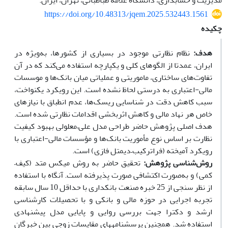
مدیریت و حسابداری، دانشگاه علامه طباطبائی، تهران، ایران.
https://doi.org/10.48313/jqem.2025.532443.1561
چکیده
هدف:
نظام نظارتی موجود در بسیاری از کشورها، به‌ویژه در
ایران، عمدتا از الگوهای کلی و یکپارچه استفاده می‌کند که در آن
تفاوت‌های ساختاری، ماموریتی و عملیاتی میان بانک‌ها و موسسات
مالی-اعتباری به درستی لحاظ نشده است. این رویکرد یکنواخت،
سبب کاهش دقت در شناسایی ریسک‌ها، عدم انطباق با نیازهای
خاص هر نهاد مالی و کاهش اثربخشی اقدامات نظارتی شده است.
هدف اصلی پژوهش حاضر طراحی مدل علی–معلولی بهبود کیفیت
نظارت بر اساس نوع مأموریت بانک­‌ها و مؤسسات مالی-اعتباری با
رویکرد آمیخته (فراترکیب–دیمتل فازی) است.
روش‌شناسی پژوهش:
تحقیق حاضر به روش میکس متد (کیف–
کمی) و به‌صورت اکتشافی صورت پذیرفته است. آنگاه با استفاده
از نظر سنجی از 25 خبره صنعت بانکداری با حداقل 10 سال سابقه
تجربه اجرایی در حوزه مالی و بانکی و با تحصیلات کارشناسی
ارشد و دکترا جهت بررسی روایی و پایایی مدل پیشنهادی
استفاده شد. همچنین پرسشنامه­های مقایسات زوجی بین خبرگان