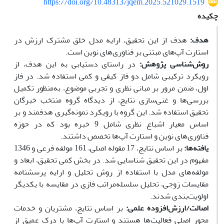
https://doi.org/10.48313/jqem.2025.521029.1519
چکیده
هدف:
هدف از این تحقیق، ارایه مدل خلق مشترک ارزش در
استارت آپ‌های مبتنی بر فناوری‌های نوین است.
روش‌شناسی پژوهش:
در راستای دستیابی به این هدف، از
رویکرد ترکیبی شامل دو فاز کیفی و کمی استفاده شد. در فاز
اول، ضمن مرور بر مبانی نظری و تجربی موضوع، به‌منظور تکمیل
بررسی‌ها و غنی‌سازی نتایج، از دیدگاه گروه منتخب خبرگان
تحقیق استفاده شد. این گروه با رویکرد نمونه‌گیری هدفمند و بر
اساس معیار اشباع نظری شامل 9 خبره بود که در حوزه
فناوری‌های نوین و استارت آپ‌ها تخصص داشتند.
یافته‌ها
:
بر اساس نتایج، 17 مقوله اصلی، 161 مولفه فرعی و 1346
مفهوم در این تحقیق شناسایی شد. در بخش کمی تحقیق، ابعاد و
مولفه‌های مدل با استفاده از روش تحلیل و ارایه پرسشنامه
مقایسات زوجی، تحلیل سلسله‌مراتب فازی در مقایسه با یکدیگر
اولویت‌بندی شدند.
اصالت/ارزش‌افزوده علمی:
بر اساس نتایج، مشتریان و خدمات
محور اصلی فعالیت‌ها هستند و استارت آپ‌ها با درک عمیق از