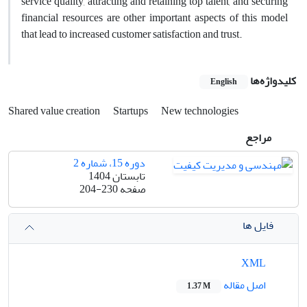
service quality, attracting and retaining top talent, and securing
financial resources are other important aspects of this model
that lead to increased customer satisfaction and trust
.
کلیدواژه‌ها
English
Shared value creation
Startups
New technologies
مراجع
دوره 15، شماره 2
تابستان 1404
صفحه
204-230
فایل ها
XML
اصل مقاله
1.37 M