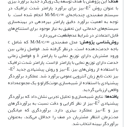
هدف:
این پژوهش با هدف توسعه‌ یک رویکرد جدید برآورد بیزی
2
با عنوان روش
E
-
بیز برای برآورد پارامتر شدت ترافیک در
سیستم صف‌بندی چندباجه‌ای
∞
/M/M/c
انجام شده است. با
توجه به اهمیت برآورد دقیق
پارامتر
بهره‌دهی در بهینه‌سازی
سیستم‌های خدماتی، این تحقیق به نیاز موجود برای استنتاج‌های
قابل اعتمادتر در شرایط عدم‌قطعیت می‌پردازد.
روش‌شناسی پژوهش:
مدل صف‌بندی
M/M/c/∞
که شامل c
باجه خدمت‌دهنده است، در‌نظر گرفته شد. فواصل زمانی بین
ورود مشتریان دارای توزیع نمایی با پارامتر
λ
و فواصل زمانی
خدمت دارای توزیع نمایی با پارامتر
μ
است. پارامتر شدت ترافیک
2
با استفاده از روش‌های بیز،
E
-
بیز و روش پیشنهادی جدید
E
-
بیز تحت تابع زیان آنتروپی عمومی برآورد شد. عملکرد برآوردگر
پیشنهادی با استفاده از شبیه‌سازی مونت‌کارلو و یک مجموعه‌داده
واقعی ارزیابی گردید.
یافته
ها:
نتایج شبیه‌سازی و تحلیل تجربی نشان داد که برآوردگر
2
پیشنهادی
E
-
بیز از نظر کارایی و دقت نسبت به برآوردگرهای
بیز و
E
-
بیز عملکرد بهتری دارد. برآوردگری که میانگین
مدت‌زمان انتظار مشتریان در صف را حداقل می‌کند، به‌عنوان
برآوردگر
بهینه
انتخاب
شد.