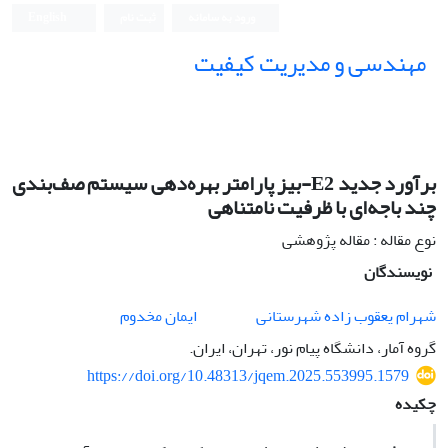
ورود به سامانه
ثبت نام
English
مهندسی و مدیریت کیفیت
برآورد جدید E2-بیز پارامتر بهره‌دهی سیستم صف‌بندی
چند باجه‌ای با ظرفیت نامتناهی
نوع مقاله : مقاله پژوهشی
نویسندگان
شهرام یعقوب زاده شهرستانی
ایمان مخدوم
گروه آمار، دانشگاه پیام نور، تهران، ایران.
https://doi.org/10.48313/jqem.2025.553995.1579
چکیده