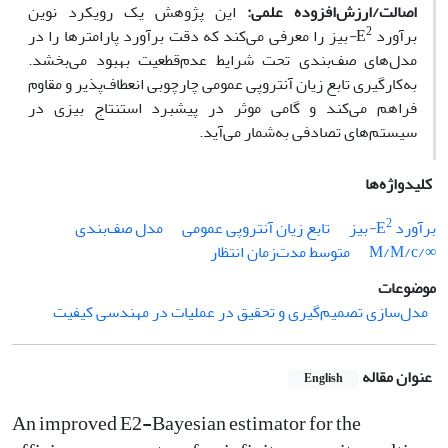
اصالت/ارزش‌افزوده علمی:
این پژوهش یک رویکرد نوین
2
برآورد
E
-
بیز
را معرفی می‌کند که دقت برآورد پارامترها را در
مدل‌های صف‌بندی تحت شرایط عدم‌قطعیت بهبود می‌بخشد.
به‌کارگیری تابع زیان آنتروپی عمومی چارچوبی انعطاف‌پذیر و مقاوم
فراهم می‌کند و گامی موثر در پیشبرد استنتاج بیزی در
سیستم‌های تصادفی به‌شمار می‌آید.
کلیدواژه‌ها
2
برآورد E
-
بیز
تابع زیان آنتروپی عمومی
مدل صف‌بندی
∞/M/M/c
متوسط مدت‌زمان انتظار
موضوعات
مدل‌سازی تصمیم‌گیری و تحقیق در عملیات در مهندسی کیفیت
عنوان مقاله
English
An improved E2-Bayesian estimator for the