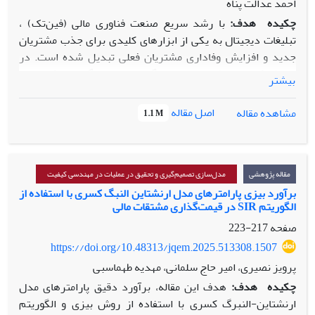
احمد عدالت پناه
چکیده
هدف:
با رشد سریع صنعت فناوری مالی (فین‌تک) ،
تبلیغات دیجیتال به یکی از ابزارهای کلیدی برای جذب مشتریان
جدید و افزایش وفاداری مشتریان فعلی تبدیل شده است. در
محیطی که عدم اطمینان و پیچیدگی‌های تصمیم‌گیری نقش مهمی
بیشتر
ایفا می‌کند، استفاده از الگوریتم‌های فرا‌ ابتکاری می‌تواند به
بهینه‌سازی تبلیغات دیجیتال کمک کند.
اصل مقاله
مشاهده مقاله
1.1 M
روش‌شناسی پژوهش:
این پژوهش با ارائه یک مدل سه‌سطحی در
محیط فازی شهودی و بهره‌گیری از بازی استکلبرگ، تاثیر تبلیغات بر
عملکرد، جذب و وفاداری مشتریان را بررسی می‌کند. در این
مطالعه، فرآیند تبلیغات شرکت‌های فین‌تک به‌عنوان یک
مقاله پژوهشی
مدل‌سازی تصمیم‌گیری و تحقیق در عملیات در مهندسی کیفیت
تصمیم‌گیری سه‌سطحی شامل جذب مشتریان، عملکرد تبلیغات و
برآورد بیزی پارامترهای مدل ارنشتاین النبگ کسری با استفاده از
الگوریتم SIR در قیمت‌گذاری مشتقات مالی
وفاداری مشتریان مدل‌سازی شده است. برای حل این مدل، از
الگوریتم‌های ژنتیک و بهینه‌سازی ازدحام ذرات به‌منظور
صفحه
217-223
بهینه‌سازی استراتژی‌های تبلیغاتی استفاده شده است.
https://doi.org/10.48313/jqem.2025.513308.1507
یافته‌ها
:
نتایج نشان داد که مدل پیشنهادی توانسته است با دقت
پرویز نصیری، امیر حاج سلمانی، مهدیه طهماسبی
بالایی میزان وفاداری مشتریان را پیش‌بینی کند و الگوریتم‌های
چکیده
هدف:
هدف این مقاله، برآورد دقیق پارامترهای مدل
فراابتکاری در بهینه‌سازی پارامترهای تبلیغاتی نقش مؤثری دارند.
ارنشتاین-النبرگ کسری با استفاده از روش بیزی و الگوریتم
تحلیل نتایج نشان داد که نرخ تبدیل و میزان خرید مهم‌ترین