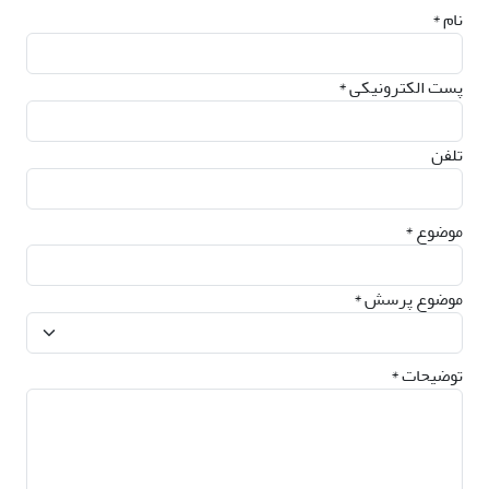
نام *
پست الکترونیکی *
تلفن
موضوع *
موضوع پرسش *
توضیحات *