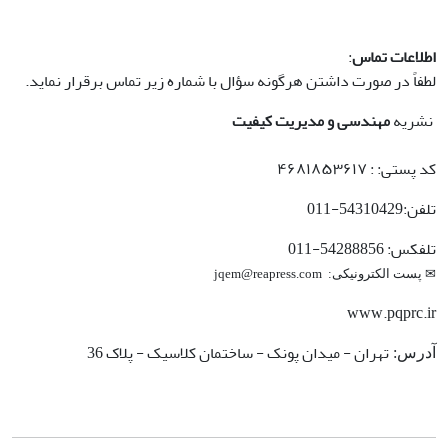
اطلاعات تماس
:
لطفاً در صورت داشتن هرگونه سؤال با شماره زیر تماس برقرار نماید.
نشریه
مهندسی و مدیریت کیفیت
کد پستی: :
۴۶۸۱۸۵۳۶۱۷
تلفن:
-
011
54310429
تلفکس:
-
011
54288856
✉ پست الکترونیکی: jqem@reapress.com
www.pqprc.ir
تهران - میدان پونک - ساختمان کلاسیک - پلاک 36
آدرس: