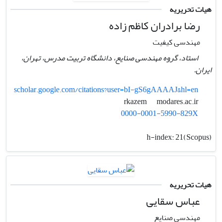
هیات تحریریه
رضا برادران کاظم‏ زاده
مهندسی کیفیت
استاد، گروه مهندسی صنایع، دانشگاه تربیت مدرس، تهران،
ایران.
scholar.google.com/citations?user=bI-gS6gAAAAJ&hl=en
modares.ac.ir
rkazem
0000-0001-5990-829X
h-index:
21(Scopus)
هیات تحریریه
عباس سقایی
مهندسی صنایع