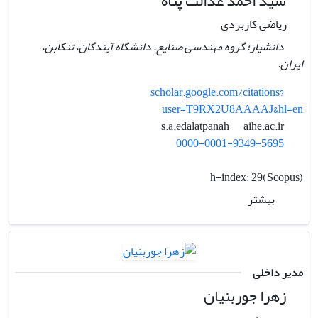
سید احمد عدالت پناه
ریاضی کاربردی
دانشیار؛ گروه مهندسی صنایع، دانشگاه آیندگان، تنکابن،
ایران.
scholar.google.com/citations?
user=T9RX2U8AAAAJ&hl=en
aihe.ac.ir
s.a.edalatpanah
0000-0001-9349-5695
h-index:
29(Scopus)
بیشتر
مدیر داخلی
زهرا جوربنیان