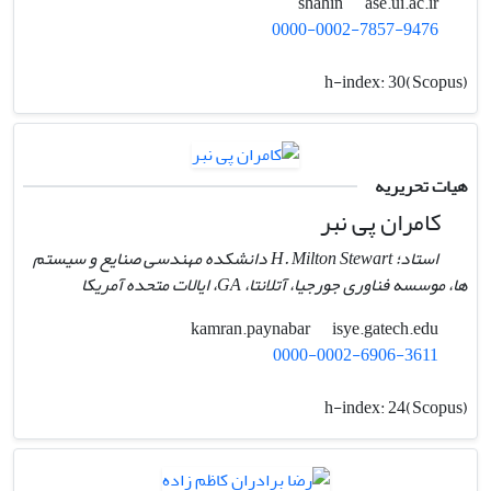
ase.ui.ac.ir
shahin
0000-0002-7857-9476
h-index:
30(Scopus)
هیات تحریریه
کامران پی نبر
استاد؛ H. Milton Stewart دانشکده مهندسی صنایع و سیستم
ها، موسسه فناوری جورجیا، آتلانتا، GA، ایالات متحده آمریکا
isye.gatech.edu
kamran.paynabar
0000-0002-6906-3611
h-index:
24(Scopus)