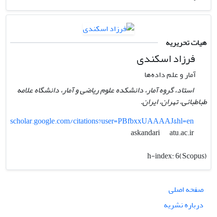
هیات تحریریه
فرزاد اسکندی
آمار و علم داده‌ها
استاد، گروه آمار، دانشکده علوم ریاضی و آمار، دانشگاه علامه
طباطبائی، تهران، ایران.
scholar.google.com/citations?user=PBfbxxUAAAAJ&hl=en
atu.ac.ir
askandari
h-index:
6(Scopus)
صفحه اصلی
درباره نشریه