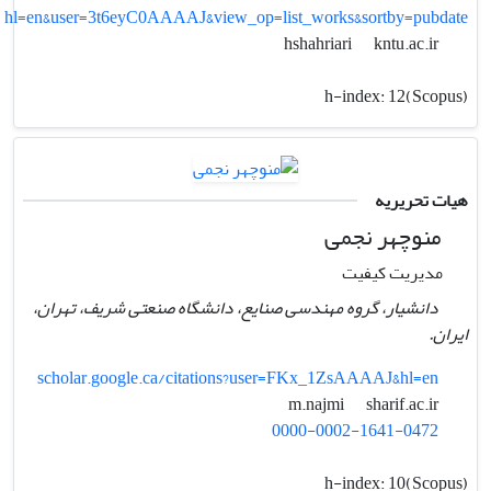
hl=en&user=3t6eyC0AAAAJ&view_op=list_works&sortby=pubdate
kntu.ac.ir
hshahriari
h-index:
12(Scopus)
هیات تحریریه
منوچهر نجمی
مدیریت کیفیت
دانشیار، گروه مهندسی صنایع، دانشگاه صنعتی شریف، تهران،
ایران.
scholar.google.ca/citations?user=FKx_1ZsAAAAJ&hl=en
sharif.ac.ir
m.najmi
0000-0002-1641-0472
h-index:
10(Scopus)