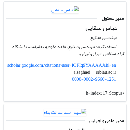
مدیر مسئول
عباس سقایی
مهندسی صنایع
استاد، گروه مهندسی صنایع، واحد علوم و تحقیقات، دانشگاه
آزاد اسلامی، تهران، ایران.
scholar.google.com/citations?user=IQFIq9YAAAAJ&hl=en
srbiau.ac.ir
a.saghaei
0000-0002-9660-1251
h-index:
17(Scopus)
مدیر علمی و اجرایی