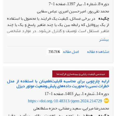
ریاضی چند هدفه، میزان تخصیص تقاضا به هر تامین‌کننده
دوره 8، شماره 1، بهار 1397، صفحه
1-7
مشخص می‌گردد. روش پیشنهادی برای انتخاب تامین‌گنندگان
محمد تقی پور، امیرحسین امیری، عباس سقایی
سبز تجهیزات نیروگاه زیست توده شیراز مورد استفاده قرار
چکیده
در برخی مسائل، کیفیت یک فرایند یا محصول با استفاده
گرفت. نتایج حاصله بیانگر کارآیی مدل پیشنهادی برای انتخاب
از یک پروفایل که رابطه بین یک یا چند متغیر پاسخ و یک یا چند
تامین‌کنندگان سبز تجهیزات نیروگاه زیست توده است.
متغیر مستقل است توصیف و کنترل می‌شود. در موارد مشخصی
که متغیرهای پاسخ همبسته‌اند، می‌توان کیفیت فرآیند یا محصول
بیشتر
را به وسیله چندین پروفایل هم‌زمان توصیف نمود. در برخی موارد
به دلیل فاصله کم بین دوبار نمونه‌گیری، متغیرهای پاسخ در یک
اصل مقاله
مشاهده مقاله
735.73 K
پروفایل خودهمبسته می‌شوند. خود همبستگی روی براورد
پارامترهای رگرسیون تاثیر گذاشته و عملکرد نمودارهای کنترلی
در کشف تغییرها ضعیف‌تر می‌شود. در این مقاله یک پروفایل
چندمتغیره خطی ساده خودهمبسته در نظر گرفته می‌شود و فرض
مهندسی کیفیت، پایایی و بهینه‌سازی فرآیندها
می‌شود که خودهمبستگی بتواند با مدل‌های AR(1) و MA(1)
ارایه چارچوبی برای محاسبه قابلیت‌اطمینان با استفاده از مدل
خطرات نسبی با محوریت داده‌های پایش وضعیت موتور دیزل
توصیف ‌شود. سپس دو نمودار کنترل برای پایش پروفایل‌های
چندمتغیره خطی ساده در فاز 1 پیشنهاد می‌شود. عملکرد
دوره 14، شماره 1، بهار 1403، صفحه
1-17
نمودارهای کنترل پیشنهادی در فاز 1 با استفاده از شبیه‌سازی و
https://doi.org/10.48313/jqem.2024.214729
معیار توان آزمون مقایسه می‌شوند.
محمدرضا میرایی، سعید رمضانی، حمزه سلطانعلی
چکیده
هدف:
با توجه به اهمیت بالای برآورد دقیق