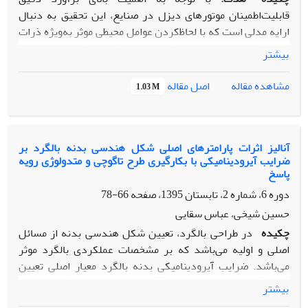
قابلیت‌اطمینان موتورهای دیزل در صنایع، این تحقیق به دنبال
ارایه مدلی است که با لحاظ‌کردن عوامل محیطی موثر به‌ویژه ذرات
فرسایشی در روغن‌موتور دقت محاسبه قابلیت‌اطمینان را نسبت
بیشتر
به مدل‌های کلاسیک مبتنی بر زمان بین خرابی‌ها افزایش دهد.
هدف اصلی پژوهش، استفاده از مدل‌های مبتنی بر فاکتورهای
اصل مقاله
مشاهده مقاله
1.03 M
ریسک برای تحلیل جامع‌تر و دقیق‌تر عملکرد موتورهای دیزل
است.
روش‌شناسی پژوهش:
در این مطالعه از مدل خطرات نسبی
به‌منظور تحلیل قابلیت‌اطمینان موتورهای دیزل استفاده شده
آنالیز اثرات پارامترهای اصلی شکل هندسی بدنه بالگرد بر
ضرایب آیرودینامیکی با بکارگیری طرح تاگوچی و متدولوژی رویه
است. داده‌های مورد استفاده شامل اطلاعات مربوط به ذرات
پاسخ
فرسایشی موجود در روغن‌موتور بودند. برای آزمون فرض متناسب
دوره 6، شماره 2، تابستان 1395، صفحه
66-78
بودن، از آزمون هارل و لی (نسخه اصلاح‌شده آزمون باقی‌مانده‌های
شوئنفلد) استفاده شد. سپس ضرایب مدل از طریق آزمون والد
حسین شیخی، عباس سقایی
اعتبارسنجی و قابلیت‌اطمینان برای دو گروه موتور با شرایط متفاوت
چکیده
در طراحی بالگرد، تعیین شکل هندسی بدنه از مسائل
محاسبه گردید.
اصلی و اولیه می‌باشد که بر مشخصات عملکردی بالگرد موثر
یافته‌ه
ا:
نتایج تحقیق نشان داد که لحاظ‌کردن فاکتورهای ریسک،
می‌باشد. ضرایب آیرودینامیکی بدنه بالگرد معیار اصلی تعیین
مانند سطح ذرات فرسایشی در روغن‌موتور، موجب افزایش دقت
کننده کیفیت و مناسب بودن شکل هندسی بدنه بالگرد محسوب
بیشتر
در برآورد قابلیت‌اطمینان موتورهای دیزل می‌شود. به‌طور خاص
می‌شوند. طراحی بهینه شکل هندسی بدنه بالگرد فعالیتی پیچیده