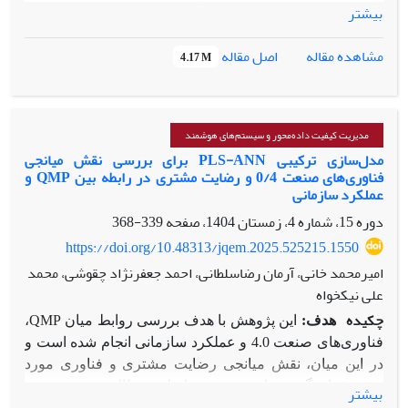
اطمینان مهم هستند یا خیر و یا شناسایی علت تغییرات ارائه می­
بیشتر
دهند. به منظور شناسایی این خطاها نیاز به مدل­سازی تأثیر این
خطاها بر قابلیت اطمینان محصول هستیم. در این تحقیق قصد
اصل مقاله
مشاهده مقاله
4.17 M
داریم رفتار قابلیت اطمینان محصول را بر اساس درصد خطاهای
کیفی مختلف که ممکن است محصولات با آن­ها تولید شوند پیش
بینی کنیم. در همین راستا دو نوع خطای کیفی یعنی اقلام نامنطبق
و خطای مونتاژ به صورت جداگانه مورد بررسی قرار می­گیرد. به
مدیریت کیفیت داده‌محور و سیستم‌های هوشمند
منظور مدل­سازی فرض می­شود که درصد خطاهای کیفی از توزیع بتا
مدل‌سازی ترکیبی PLS-ANN برای بررسی نقش میانجی
فناوری‌های صنعت 0/4 و رضایت مشتری در رابطه بین QMP و
و زمان­های شکست از توزیع وایبل پیروی می­کنند. قابلیت اطمینان،
عملکرد سازمانی
نرخ مخاطره و نمودار احتمال محصولات تحت این دو نوع خطای
دوره 15، شماره 4، زمستان 1404، صفحه
339-368
کیفی مطالعه می­شوند. بر اساس نتایج این تحقیق می­توان نوع و
درصد خطاهای کیفی که محصولات با وجود آن­ها تولید می­شود را
https://doi.org/10.48313/jqem.2025.525215.1550
حدس زد.
امیرمحمد خانی، آرمان رضاسلطانی، احمد جعفرنژاد چقوشی، محمد
علی نیکخواه
چکیده
هدف:
این پژوهش با هدف بررسی روابط میان
QMP
،
فناوری‌های صنعت 4.0 و عملکرد سازمانی انجام شده است و
در این میان، نقش میانجی رضایت مشتری و فناوری مورد
توجه قرار گرفته است. هدف اصلی مطالعه، تبیین نحوه
بیشتر
اثرگذاری ترکیب کیفیت و فناوری بر ارتقای عملکرد سازمانی