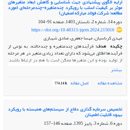
از مفهوم فرایندهای تصادفی و تکنیک تابع مولد سراسری، به
ارایه الگوی پیشنهادی جهت شناسایی و کاهش ابعاد متغیرهای
عرض بدنه بالگرد به طول بالگرد می‌باشد.
موثر بر کیفیت اسلب با رویکرد چندمتغیره-چندمرحله‌‌ای (مورد
تجزیه و تحلیل سیستم‌های چندوضعیته در شرایط وابستگی توزیع
مطالعه: شرکت فولاد مبارکه اصفهان)
عملکردی برخی ازمؤلفه‌ها به مؤلفه‌های دیگر پرداخته می­‌شود.
دوره 14، شماره 2، تابستان 1403، صفحه
91-104
نتایج نشان­ دهنده­‌ی برتری چشمگیر روش پیشنهادی این مقاله
برای محاسبه قابلیت اطمینان سیستم­‌های چندوضعیته دارای
https://doi.org/10.48313/jqem.2024.215016
وابستگی مؤلفه‌ها است.
مهدی کرباسیان، مهسا جعفری، صادق شهبازی
چکیده
هدف:
فرآیندهای چندمتغیره و چندحالته، به نوعی از
فرآیندها اطلاق می‌شود که دارای تعداد زیادی متغیر در هر مرحله
از تولید بوده و این متغیرها ممکن است با هم در ارتباط باشند.
هدف از این تحقیق، ارایه روشی نوین به منظور انتخاب، کاهش و
بیشتر
تعریف متغیرهای کنترلی جدید در فرآیندهای پیچیده تولیدی
است، به‌گونه‌ای که کنترل کیفیت موثرتر و کارآمدتر انجام شود.
اصل مقاله
مشاهده مقاله
774.14 K
روش‌شناسی پژوهش:
روش تحقیق این مطالعه از نوع کاربردی و
توصیفی است. در این تحقیق، از روش‌های یادگیری ماشین و
تکنیک‌های کاهش ابعاد همچون تحلیل مولفه‌های اصلی (
PCA
)،
رگرسیون و بررسی همبستگی بین متغیرها استفاده شده است.
تخصیص سرمایه گذاری دفاع از سیستم‌های همبسته با رویکرد
بهبود قابلیت اطمینان
همچنین برای ارزیابی عملکرد روش پیشنهادی، یک مطالعه موردی
بر پایه داده‌های واقعی از فرآیند تولید اسلب‌های فولادی در
دوره 6، شماره 3، پاییز 1395، صفحه
146-157
شرکت فولاد مبارکه اصفهان انجام گرفته است.