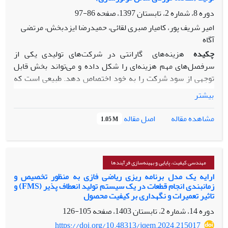
حساسیت پارامترهای فرایند و بر اساس مقادیر چولگی و کشیدگی
دوره 8، شماره 2، تابستان 1397، صفحه
86-97
جامعه، با بکارگیری الگوریتم ژنتیک، برای کاربردی صنعتی نشان
می‌دهیم.
امیر شریف پور، کامیار صبری لقائی، حمیدرضا ایزدبخش، مرتضی
آگاه
چکیده
هزینه­‌های
گارانتی
در شرکت­‌های تولیدی یکی از
سرفصل­‌های مهم هزینه‌­ای را شکل داده و می­‌تواند بخش قابل
توجهی از سود شرکت را به خود اختصاص دهد. طبیعی است که
تلاش برای کاهش این هزینه­‌ها می­‌تواند منجر به افزایش حاشیه
بیشتر
سود شود. در همین راستا شناسایی ایرادات قابلیت اطمینانی
پیش از وقوع آن‌­ها می­‌تواند به کاهش هر چه بیشتر این هزینه­‌ها
اصل مقاله
مشاهده مقاله
1.05 M
و همچنین کاهش نارضایتی مشتری کمک کند. از آنجایی که
مشکلات قابلیت اطمینان ممکن است ناشی از ایرادات تولیدی
باشند جداسازی این محصولات پس از فرایند تولید به کاهش
بازگشت‌­های گارانتی کمک شایانی می­‌کند. لذا در این مقاله، یک
مهندسی کیفیت، پایایی و بهینه‌سازی فرآیندها
مدل تشخیص زودهنگام ایرادات قابلیت اطمینان محصول با
ارایه یک مدل برنامه ریزی ریاضی فازی به منظور تخصیص و
زمانبندی انجام قطعات در یک سیستم تولید انعطاف پذیر (FMS) و
استفاده از تحلیل داده­‌های گارانتی و پارامترهای کیفی خط تولید
تاثیر تعمیرات و نگهداری بر کیفیت محصول
طراحی شده است. در همین راستا یک مطالعه موردی بر روی
دوره 14، شماره 2، تابستان 1403، صفحه
105-126
موتورهای
TU5
ایران خودرو انجام شده است.
https://doi.org/10.48313/jqem.2024.215017