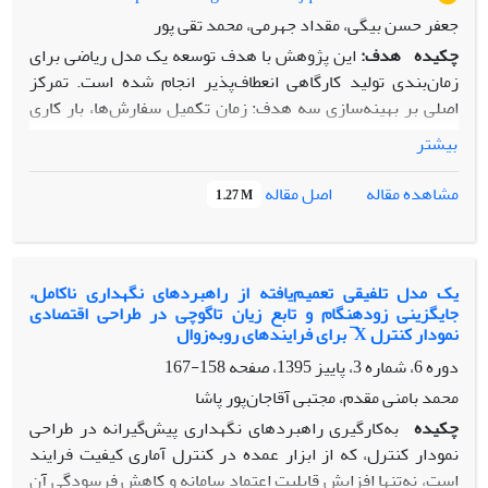
جعفر حسن بیگی، مقداد جهرمی، محمد تقی پور
چکیده
هدف:
این پژوهش با هدف توسعه یک مدل ریاضی برای
زمان‌بندی تولید کارگاهی انعطاف‌پذیر انجام شده است. تمرکز
اصلی بر بهینه‌سازی سه هدف: زمان تکمیل سفارش‌ها، بار کاری
حداکثری ماشین‌ها و مجموع بار کاری است. هدف نهایی افزایش
بیشتر
بهره‌وری و انعطاف‌پذیری در سیستم‌های تولیدی است.
روش‌شناسی پژوهش:
از دو الگوریتم فرا ابتکاری
NSGA-II و
اصل مقاله
مشاهده مقاله
1.27 M
MOGWO برای حل مدل استفاده شده است. ابتدا مدل در
مقیاس کوچک اعتبارسنجی شد و سپس در ابعاد بزرگ‌تر تحلیل
حساسیت انجام گرفت. مقایسه عملکرد الگوریتم‌ها با شاخص‌های
دقت و کیفیت راه‌حل‌ها صورت گرفت.
یک مدل تلفیقی تعمیم‌یافته از راهبردهای نگهداری ناکامل،
جایگزینی زودهنگام و تابع زیان تاگوچی در طراحی اقتصادی
یافته‌ها:
نتایج نشان داد MOGWO در مسایل متوسط عملکرد
نمودار کنترل X ̅ برای فرایندهای روبه‌زوال
بهتری دارد، ولی در مسایل بزرگ تفاوت معناداری با NSGA-II
دوره 6، شماره 3، پاییز 1395، صفحه
158-167
ندارد. بیشترین حساسیت اهداف نسبت به هزینه ساخت و
نگهداری مشاهده شد. همچنین الگوی تخصیص منابع و ترتیب
محمد بامنی مقدم، مجتبی آقاجان‌پور پاشا
بهینه فعالیت‌ها استخراج گردید.
چکیده
به‌کارگیری راهبردهای نگهداری پیش‌گیرانه در طراحی
اصالت/ارزش‌افزوده علمی:
اصالت این پژوهش در توسعه و کاربرد
نمودار کنترل، که از ابزار عمده در کنترل آماری کیفیت فرایند
یک مدل ریاضی ترکیبی برای زمان‌بندی سیستم‌های تولید
است، نه‌تنها افزایش قابلیت اعتماد سامانه و کاهش فرسودگی آن