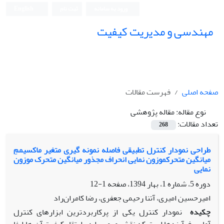
ورود به سامانه
ثبت نام
English
مهندسی و مدیریت کیفیت
صفحه اصلی
فهرست مقالات
نوع مقاله:
مقاله پژوهشی
تعداد مقالات:
268
طراحی نمودار کنترل تطبیقی فاصله نمونه گیری متغیر ماکسیممِ
میانگین متحرکموزون نمایی انحراف مجذور میانگین متحرک موزون
نمایی
دوره 5، شماره 1، بهار 1394، صفحه
1-12
امیرحسین امیری، آتنا رحیمی جعفری، رضا کامران‌راد
چکیده
نمودار کنترل یکی از پرکاربردترین ابزارهای کنترل