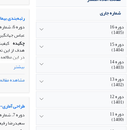
اصالت/ارزش‌ا
پژوهش، تصویری
شماره جاری
رتبه‌بندی بیما
دوره 16
دوره 6، شماره 3، پاییز 1395، صفحه
(1405)
عباس جهانگیر
چکیده
کیفیت
دوره 15
(1404)
هدف از این تح
در این مطالعه
دوره 14
بیشتر
(1403)
ابعاد پنجگانه
دوره 13
مشاهده مقاله
(1402)
D
شهید علمی زابل با نم
دوره 12
بیمارستان ها 
(1401)
گرفته شود.
طراحی آماری- اقتصادی نمودار کنترلی X ̅
دوره 11
دوره 7، شماره 3، پاییز 1396، صفحه
(1400)
سعیدرضا رفیعی