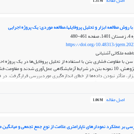
اصل مقاله
1.51 M
Automotive Industry 
 روش مطالعه ابزار و تحلیل پروفایلها،مطالعه موردی: یک پروژه اجرایی
461-480
https://doi.org/10.48313/jqem.20
اطمه ملکائی آشتیانی
ار، متأثر نبودن داده‌ها از خطای اندازه‌گیری موردبررسی قرارگرفت. در فا
شد، لذا کارشناسان کنترل کیفیت بتن می‌توانند عوامل تخریب بتن را پیش‌ب
اصل مقاله
1.06 M
رسی بر عملکرد نمودارهای ناپارامتری علامت از نوع جمع تجمعی و میانگین 