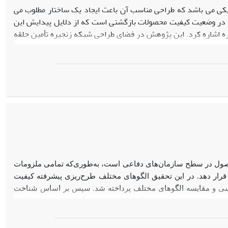
کی می باشد که طراحی مناسب آن باعث ایجاد یک ساختار مطلوب می
 در وضعیت کیفیت محصولات بازگشتی است که از دلایل پیدایش این
ره اشاره کرد. این پژوهش در فضای طراحی شبکه زنجیره تأمین حلقه
امکان استفاده مجدد از قطعات در تولید محصولات جدید، بازیافت یا
مدل برنامه‌­ریزی تصادفی و حداکثرسازی سود مورد انتظار برای تمام
 فروش محصولات و مواد بازیافت شده و اجزای بازیابی شده به‌­علاوه
هزینه­‌های ثابت مراکز، فرآیندها، تدارکات و حمل و نقل می­‌باشد. با توجه به پیچیده بودن مدل، مسئله از الگوریتم Lp-shape و CPLEX استفاده شده است و
جهت حل از نرم افزار GAMS استفاده شده است. براساس نتایج حاصل از پژوهش پاسخ موجه‌­ای که توسط CPLEX برای مسئله­‌های آزمون 3C تا 6C معرفی می­‌
حصول در سطح سازمان‌های دفاعی است، به‌طوری‌که تمامی ملزومات
قرار دهد. در این تحقیق الگوهای مختلف طرح‌ریزی پیشرفته کیفیت
ی و مقایسه الگوهای مختلف پرداخته شد. سپس بر اساس شناخت
راحل و مدارک هر فاز الگو انتخاب و تعیین گردید. سرانجام الگوی
طباق انجام شد. بر اساس نتایج این تحقیق عمده مشکل طرح‌ریزی