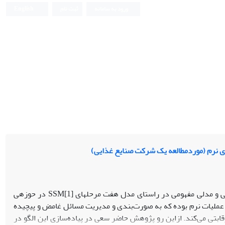
ورود به سامانه
ثبت نام
English
ای نرم (موردمطالعه یک شرکت صنایع غذایی)
هدف از پژوهش حاضر ارائه‌­ی تصویری غنی از مسائل جاری شرکت مورد بررسی و مدلی مفهومی در راستای مدل هفت مرحله­ای [SSM[1 در حوزه­ی
 تحقیق در عملیات نرم بوده که به صورت‌­بندی و مدیریت مسائل غامض و پیچیده
قابتی می­‌کند. ازاین‌ رو پژوهش حاضر سعی در پیاده­‌سازی این الگو در