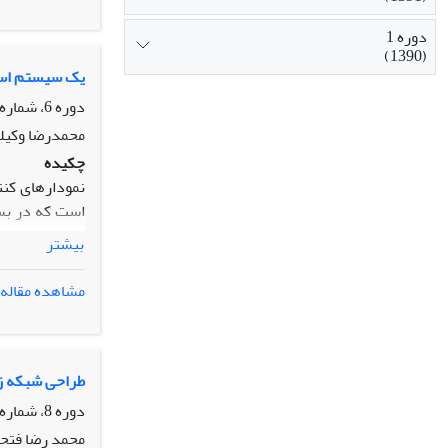
دوره 1
(1390)
یک سیستم استن
دوره 6، شماره 4، زمستان 1395، صفحه
محمدرضا وکیل
چکیده
نمودارهای کنت
است که در بسی
نوعی خودهمبست
بیشتر
یکی از روشهای
کنترل فرآیند 
مشاهده مقاله
از دادههای شب
طراحی شبکه زنج
دوره 8، شماره 4، زمستان 1397، صفحه
محمد رضا فتحی