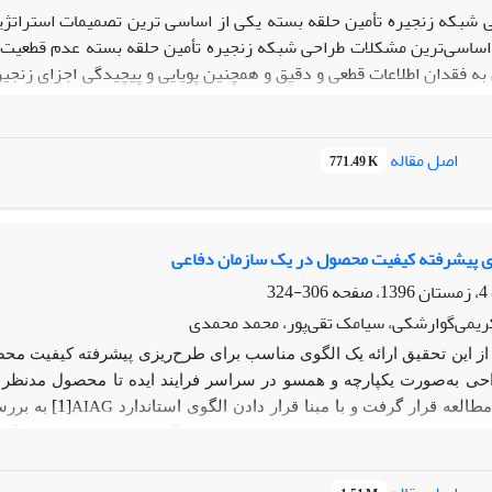
 شبکه زنجیره تأمین حلقه بسته یکی از اساسی ترین تصمیمات استراتژی
 اساسی‌­ترین مشکلات طراحی شبکه زنجیره تأمین حلقه بسته عدم قطعیت
به فقدان اطلاعات قطعی و دقیق و همچنین پویایی و پیچیدگی اجزای زنجی
ولات بادوام می باشد که این محصولات در کوتاه مدت خراب شدنی نبوده و 
 ثانویه را دارا می‌­باشند. هدف اصلی از انجام این پژوهش به­‌کارگیری 
یت کیفیت شناخته شده است که در آن تابع هدف، ترکیبی از درآمد حاصل از
اصل مقاله
771.49 K
وجهی دور از پاسخ­‌های بهینه‌­ای است که از روش L-Shape حاصل می­‌شود.
زی پیشرفته کیفیت محصول در یک سازمان دفاعی
306-324
یمی‌گوارشکی، سیامک تقی‌پور، محمد محمدی
ز این تحقیق ارائه یک الگوی مناسب برای طرح‌ریزی پیشرفته کیفیت م
احی به‌صورت یکپارچه و همسو در سراسر فرایند ایده تا محصول مدنظر 
AIAG
[1]
لعه قرار گرفت و با مبنا قرار دادن الگوی استاندارد
به بررس
ی و خارجی فرایند طراحی، فهرست الزامات آن‌ها تعیین و بر اساس آن م
برای شش محصول در دفاتر طراحی موردبررسی قرار داده و ارزیابی ان
در مرحله طراحی ، عدم شناخت کامل از ذی‌نفعان و الزامات آنان هست.