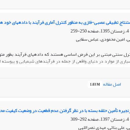
تاج تطبیقی عصبی-فازی به منظور کنترل آماری فرآیند با دادههای خود 
250-259
ی، امین محمودی، عباس سقایی
رل سنتی مبتنی بر این فرض اساسی هستند که دادههای فرآیند بطور متوالی
اری از موارد در دنیای واقعی از جمله در فرآیندهای شیمیایی و پیوسته
گی وجود دارد. استفاده از نمودارهای کنترل سنتی درفرآیندهای خود همب
 توسعه داده شده به منظورکنترل فرآیندهای خودهمبسته، شناسایی ساختار
میباشد.در این مقاله از یک مدل مبتنی بر سیستمهای تطبیقی عصبی-فازی 
اصل مقاله
1.03 M
یه سازی شده، کارایی روش پیشنهادی در نمودار میانگین متحرک موزون نما
یره تأمین حلقه بسته با در نظر گرفتن عدم قطعیت در وضعیت کیفیت محصولات ب
292-309
، علی بنائی، مهدی نصراللهی