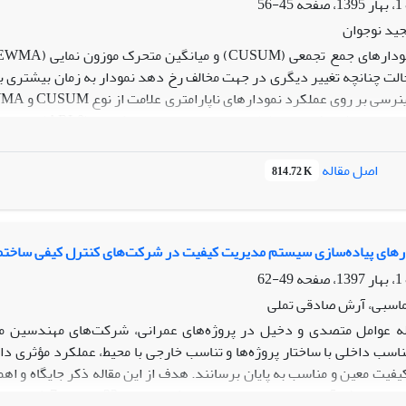
45-56
ید نوجوان
حالت چنانچه تغییر دیگری در جهت مخالف رخ دهد نمودار به زمان بیشتری برا
نمی‏پذیرد اما مقادیر ARL1 نمودار در تغییرات بزرگ افزایش یافته و تو
اصل مقاله
814.72 K
EWMA نیز مقادیر ARL0 کاهش و مقادیر مقادیر L1
 کنترل فرآیندهای غیرنرمال توصیه می‏شود.
ارهای پیاده‌سازی سیستم مدیریت کیفیت در شرکت‌های کنترل کیفی ساختمان 
49-62
ماسبی، آرش صادقی تملی
ه عوامل متصدی و دخیل در پروژه‌های عمرانی، شرکت‌های مهندسین م
 تناسب داخلی با ساختار پروژه‌ها و تناسب خارجی با محیط، عملکرد مؤثری دا
 کیفیت معین و مناسب به پایان برسانند. هدف از این مقاله ذکر جایگاه و 
معیارهای پیاده‌سا