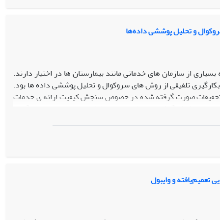
فیت ایران با مدل آنتروپی شانون و ترکیب چندبعدی پرداخته است.
است‌گذاری آینده فراهم می‌سازد.
سروکوال و تحلیل پوششی داده‌ها
سیاری از سازمان های خدماتی مانند بیمارستان ها در اختیار دارند.
 بکارگیری تلفیقی از روش های سروکوال و تحلیل پوششی داده ها بود.
افتن تحقیقات صورت گرفته شده در خصوص سنجش کیفیت ارائه ی خدمات
ل سروکوال شد که تعداد 22 تحقیق مرتبط یافته شد. سپس با کمک گرفتن از روش تحلیل پوششی داده ها و با در نظر گیری
ه عنوان واحدهای تصمیم گیری به وسیله نرم افزار
نمرات
DEAP 2.1
مربوط به هر کدام محاسبه شد. بیشترین تحقیقات منتشر شده از نظر زمانی مربوط به سال 1395 و از نظر مکانی مربوط به استان تهران بود. بیمارستان صحرایی
وابسته به دانشگاه علوم پزشکی قزوین با نمره 364/0 به ترتیب رتبه اول و آخر را کسب نمودند. میانگین نمرات
کل بیمارستان ها 796/0 محاسبه شد. نمرات محاسبه شده توسط تحلیل پوششی داده ها نشان داد به طور میانگین امکان افزایش 4/20 درصد در کیفیت خدمات
برتر می تواند الگویی برای سایر بیمارستان های تحت مطالعه در نظر