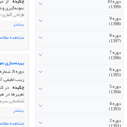
چکیده
از مه
دوره 10
(1399)
نمونه‌گیری و 
طراحی آماری-
دوره 9
نمایی، گاما و 
(1398)
بیشتر
اضافه شده است
می‌دهد. از ط
دوره 8
مشاهده مقاله
(1397)
همبسته داریم. 
مقاله طراحی آ
دوره 7
را نشان می‌ده
(1396)
می‌دهد که این
بهینه‌سازی نمو
پارامترهای طر
دوره 6
دوره 8، شماره 3، پاییز 1397، صفحه
(1395)
زمان دارد.
زینب لطیفی، آس
دوره 5
چکیده
در کن
(1394)
تغییر­ها در هر
شناسایی سریع ت
دوره 4
ی نتایج حاصل ا
(1393)
بیشتر
گانه معرفی می­
دوره 2
برای حل این مس
مشاهده مقاله
(1391)