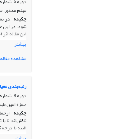
دوره 6، شماره 1، بهار 1395، صفحه
میثم مددی، مج
چکیده
‏شود، در این 
بیشتر
مشاهده مقاله
این نمودار در
رتبه‌بندی معی
دوره 8، شماره 1، بهار 1397، صفحه
حمزه امین طه
چکیده
ازجمل
تلاش‌اند تا با
البته با درجه
بیشتر