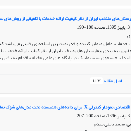
فزوده علمی:
این مطالعه با رویکردی کمی، برای نخستین‌بار به سنجش کی
 جامع از نقاط ضعف و قوت کشور ارایه می‌دهد و مبنایی کاربردی برای سی
رستان‌های منتخب ایران از نظر کیفیت ارائه خدمات با تلفیقی از روش‌های 
180-190
ی
 خدمات، عامل متمایز کننده و قدرتمندترین اسلحه ی رقابتی می باشد که ب
قیق رتبه بندی بیمارستان های منتخب ایران از نظر کیفیت ارائه خدمات با
 ابتدا با جستجوی سیستماتیک در پایگاه های علمی مختلف، اقدام به ی
بیمارستان های ایران با استفاده از مد
 کیفیت خدمات به عنوان خروجی های آن و با در نظر گیری بیمارستان ها ب
اصل مقاله
1.1 M
ره 000/1 و بیمارستان
وجود دارد همچنین بیمارستان صحرایی شهید علمی زابل به دلیل کسب رتبه 
 برای داده‌های همبسته تحت مدل‌های شوک نمایی تعمیم‌یافته و وایبول
200-207
، محمد بامنی مقدم