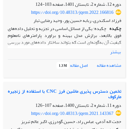
ارائه گردید.نتایج بدست آمده نشان می دهد که تخصیص قابلیت
دوره 12، شماره 2، تابستان 1401، صفحه
103-124
اطمینان اطمینان با این روش به شناسایی زیرسیستم های بحرانی
https://doi.org/10.48313/jqem.2022.166816
و بهبود آنها در مرحله طراحی کمک می نماید
فرزاد اسکندری، ربابه حسین پور، وحید رضایی تبار
چکیده
چکیده: یکی از مسائل اساسی در تجزیه و تحلیل‌ داده‌های
فوق بالابعد، برازش مدل بهینه و براورد پارامترهای نامعلوم
کیفیت آن به‌گونه‌ای است که بتواند ساختار داده‌های مورد بررسی
را به‌درستی تفسیر کند. در این مقاله در انتخاب متغیر به
بیشتر
روش‌های انقباضی بیزی برای مدل‌های خطی تعمیم‌یافته فوق
بالابعد به مقایسه دو ابرپیشین ناموضعی: گشتاور ضربی و گشتاور
اصل مقاله
مشاهده مقاله
1.3 M
وارون ضربی در تعیین مدل بهینه هم‌زمان با براورد پارامترهای
مدل می‌پردازیم. به‌منظور محاسبه احتمال‌های پسین، از روش
تقریب لاپلاس و جهت انتخاب مدل بهینه در فضای متراکم
احتمال‌های پسین، از الگوریتم تکراری جستجوی تصادفی تفنگی
تخمین دسترس پذیری ماشین فرز CNC با استفاده از زنجیره
مارکوف
ساده شده همراه با غربالگری استفاده شده است. در انتها از طریق
مطالعه شبیه‌سازی و تحلیل داده‌‌ی واقعی، کارایی روش‌های
دوره 11، شماره 2، تابستان 1400، صفحه
107-126
انقباضی بیزی فوق با روش درست‌نمایی تاوانیده‌ی اسکاد و لاسو
https://doi.org/10.48313/jqem.2021.143367
مورد ارزیابی قرار گرفته است و برتری مدل نشان داده شده است
حجت اله آدمی، عباس راد، حسین گودرزی، اکبر عالم تبریز
.