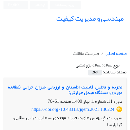
ورود به سامانه
ثبت نام
English
مهندسی و مدیریت کیفیت
صفحه اصلی
فهرست مقالات
نوع مقاله:
مقاله پژوهشی
تعداد مقالات:
268
تجزیه و تحلیل قابلیت اطمینان و ارزیابی میزان خرابی (مطالعه
موردی: دستگاه مبدل حرارتی)
دوره 11، شماره 1، بهار 1400، صفحه
61-76
https://doi.org/10.48313/jqem.2021.136224
شهین دباغ، یونس جاوید، فرزاد موحدی سبحانی، عباس سقایی،
کیا پارسا