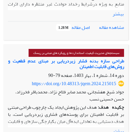
منابع به ویژه درشرایط رخداد حوادث غیر منتظره دارای اثرات
متغیر در ریسک، عملکرد فرآیند و بازدهی آن است می‌تواند
بیشتر
مشابه مدل انتخاب سبد بهینه سهام تعریف شود. هدف این مقاله،
ارائه مدلی ریاضی برای تخصیص منابع انسانی بااستفاده از مدل
اصل مقاله
مشاهده مقاله
1.28 M
مارکویتز براساس مهارت‌ها و هزینه‌ها و باهدف مینیمم کردن
ریسک و ماکسیمم کردن بازده منابع است. مدل ارائه شده شامل
ترکیبی از ارزیابی ریسک وبازده جهت پیدا کردن بهترین سبد
ترکیب منابع در شرایط بحرانی است و روش حل محدودیت
سیستم‌های مدیریت کیفیت، استانداردها و رویکردهای مبتنی بر ریسک
اپسیلون است. ازجمله نوآوری‌ها، مدل مارکوئیتز برای بهینه‌سازی
طراحی سازه بدنه فشار زیردریایی بر مبنای عدم قطعیت و
روش‌های قابلیت اطمینان
تخصیص منابع و تخصیص مبتنی بر ریسک منابع است. مدل
پیشنهادی در مطالعه موردی واحد اورولوژی یک مرکز فوق‌تخصصی
دوره 14، شماره 1، بهار 1403، صفحه
79-90
کلیه استفاده شده است. نتایج نشاندهنده تخصیص منابع با بازده
https://doi.org/10.48313/jqem.2024.215015
وریسک بهینه و بیشترین میزان خروجی در شرایط بحرانی باشد.
جواد شیخ هفشجانی، محمد صابر فلاح نژاد، محمدباقر فخرزاد،
حسن حسینی نسب
چکیده
هدف:
هدف این پژوهش ایجاد یک چارچوب طراحی مبتنی
بر قابلیت اطمینان برای پوسته‌های فشاری زیردریایی است، با
هدف دستیابی به تعادلی ایده‌آل میان یکپارچگی سازه‌ای و قابلیت
اطمینان.
بیشتر