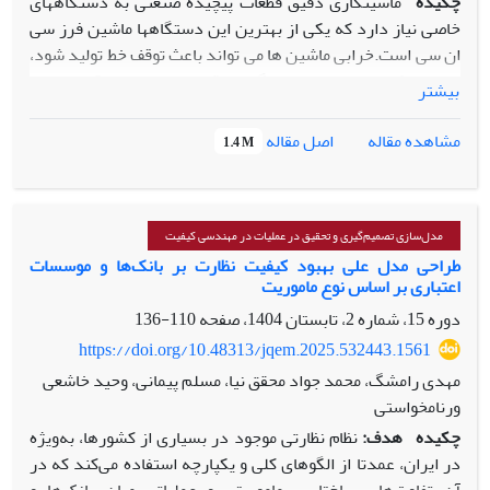
چکیده
ماشینکاری دقیق قطعات پیچیده صنعتی به دستگاههای
خاصی نیاز دارد که یکی از بهترین این دستگاهها ماشین فرز سی
ان سی است.خرابی ماشین ها می تواند باعث توقف خط تولید شود،
ضمن اینکه تعمیرات این دستگاهها وقتی بدون احتمال قبلی خراب
بیشتر
شوند و تهیه قطعات یدکی با توجه به نیاز به واردات آنها، زمانبر و
هزینه بر است. در این مقاله خرابی دستگاه به صورت سالیانه، از
اصل مقاله
مشاهده مقاله
1.4 M
خرابی های ثبت شده در برگه های تعمیرات و کنترل دستگاه که
توسط پرسنل نگهداری و تعمیرتهیه شده اند، استخراج شده است.
سپس با استفاده از زنجیره ی مارکوف، برای تخمین قابلیت
اطمینان، قابلیت نگهداری و تعمیرات و دسترس‌پذیری دستگاه
مدل‌سازی تصمیم‌گیری و تحقیق در عملیات در مهندسی کیفیت
فرز سی ان سی چهارمحور در سال1390 استفاده گردید.نتایج
طراحی مدل علی بهبود کیفیت نظارت بر بانک‌ها و موسسات
اعتباری بر اساس نوع ماموریت
پیاده سازی در سال های 1397-1391، با شاخص های سال 1390
مقایسه گردید. نتایج ارزیابی نشان می دهد که دسترس پذیری
دوره 15، شماره 2، تابستان 1404، صفحه
110-136
دستگاه از 96/3%در سال 1390، به 99/28% در سال 1397 افزایش
https://doi.org/10.48313/jqem.2025.532443.1561
یافته است.
مهدی رامشگ، محمد جواد محقق نیا، مسلم پیمانی، وحید خاشعی
ورنامخواستی
چکیده
هدف:
نظام نظارتی موجود در بسیاری از کشورها، به‌ویژه
در ایران، عمدتا از الگوهای کلی و یکپارچه استفاده می‌کند که در