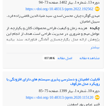
دوره 13، شماره 1، بهار 1402، صفحه
73-94
درصد می‌شود، همچنین، میزان دقت مدل فازی- عصبی توسعه
داده شده 94 درصد برآورد شده است.
https://doi.org/10.48313/jqem.2022.192562
مهدی گوگردچیان، محسن اسدی، سید ضیاءالدین قاضی زاده فرد،
سهیل امامیان
چکیده
هزینه، زمان و کیفیت طراحی محصولات کلان و یکپارچه، از
عوامل مهم و ضروری در مدیریت طراحی است.هدف از انجام این
پژوهش ارائه مدل یکپارچه‌سازی آمادگی فناورانه، سند بیانیه
نیازو ویژگی‌های محصول درمدیریت طراحی سیستمی کلان
بیشتر
محصولات هواپایه بومی بوده و به دنبال آن است تا ضمن شناسایی
و اولویت‌بندی نیازهای واقعی و آتی بهره‌بردار، زمان تحویل نهایی
اصل مقاله
مشاهده مقاله
837.88 K
محصول را با تحویل و تکامل تدریجی کاهش دهد. روش شناسی
این پژوهش از نظر اجرا، توصیفی- پیمایشی و رویکرد پیمایشی و
تحلیل داده‌ها به روش کمی و با استفاده از تحلیل عاملی اکتشافی
و تاییدی است. نتایج حاصل از ضرایب معناداری بارهای عاملی
قابلیت اطمینان و دسترسی پذیری سیستم های دارای افزونگی با
رویکرد مدل مارکوف
وضرایب مسیر و نتیجه آزمون متغیرهای تحقیق بیانگر این است که
ضریب معناداری 6 مسیر میان متغیرهای مشاهده پذیر و پنهان و
دوره 10، شماره 1، بهار 1399، صفحه
75-85
مؤلفه‌های تعیین‌شده در مدل مفهومی تحقیق، از 1.96 بیشتر بوده
https://doi.org/10.48313/jqem.2020.115120
و در سطح اطمینان 95 درصد، فرضیه‌های تحقیق و اعتبار مناسب
قنبر عباس پور اسفدن