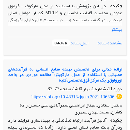
مدل را تایید می نماید.
چکیده
در این پژوهش با استفاده از مدل مارکوف ، فرمول
عمومی محاسبه قابلیت اطمینان و MTTF که از عوامل اصلی
مهندسی در کیفیت میباشند و ... در سیستم های دارای افزونگی
1 از n، از دو روش حل معادلات دیفرانسیل (حل دستگاه معادلات
بیشتر
حالت ، استخراج تابع قابلیت اطمینان و محاسبه MTTF با استفاده
از آن) و روش میانبر (محاسبه مستقیم MTTF بدون نیاز به تابع
اصل مقاله
مشاهده مقاله
666.46 K
قابلیت اطمینان با استفاده از ماتریس های گذار در مدل مارکوف)
بدست آمده که بعضا در مقاله نیز به طور مختصر اشاره شده و
امکان برآورد این پارامترها برای هر تعداد n دلخواه، تسهیل
گردیده است. همچنین با استفاده از توابع بدست آمده، میزان
ارائه مدلی برای تخصیص بهینه منابع انسانی به فرآیندهای
عملیاتی با استفاده از مدل مارکویتز: مطالعه موردی در واحد
تاثیر افزایش اقلام افزونه بر ارتقای قابلیت اطمینان، در این
اورولوژی یک مرکز فوق‌تخصصی کلیه
سیستم ها (با حالت های آماده به خدمت و فعال و اجزاء تعمیرپذیر
دوره 11، شماره 1، بهار 1400، صفحه
77-87
و غیرقابل تعمیر) ، جهت انجام محاسبات از نرم افزار Mathematica
استفاده شده است .
https://doi.org/10.48313/jqem.2021.136306
بختیار استادی، مهناز ابراهیمی صدرآبادی، علی حسین زاده
کاشان، محمد مهدی سپهری
چکیده
آنالیز فرآیند ارتباط تنگاتنگی با بهینه‌سازی فرایند دارد
ودرآن بحث منابع نقش اصلی دارد. ازآنجا که مجموعه‌ی بهینه