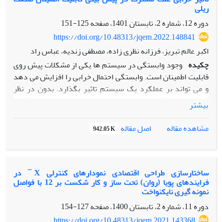
ریلی
تحلیل ها ارایه می شود. برای شبیه‌سازی و یکپارچگی سیستم‌های
فازی طراحی شده از ابزار سیمولینک استفاده گردید. سطوح
دوره 12، شماره 2، تابستان 1401، صفحه
125-151
توامندی های اندازه گیری شده و در نهایت نتیجه گیری می شود.
https://doi.org/10.48313/jqem.2022.148841
نتایج این تحقیق بیان نمود، چهارتوانمندی با اولویت شامل
اکبر عالم تبریز، فرزانه نظری زاده، مصطفی زندیه، عباس راد
رقابتی‌پذیری، عملیاتی، تکنولوژی و تاب‌آوری می‌باشد.
چکیده
وجود وابستگی در سیستم ها یکی از مشکلات پیش روی
قابلیت اطمینان است. وابستگی احتمال خرابی را افزایش می دهد
و می تواند بر عملکرد یک سیستم تاثیر بگذارد. بدون در نظر
گرفتن وابستگی، قابلیت اطمینان به صورت خوش بینانه برآورد
بیشتر
می گردد و سیستم زودتر از پیش بینی های مقرر با شکست مواجه
می شود. در صنعت ریلی به دلیل پویایی و پیچیدگی ها ی زیاد،
اصل مقاله
مشاهده مقاله
942.05 K
زیرسیستم ها سطح بالایی از وابستگی را نشان می دهند.
شناسایی وابستگی ها و خرابی های وابسته بر اساس بلوک دیاگرام
قابلیت اطمینان و ساختار سیستم ریلی می تواند بر پیش بینی
دقیق تر قابلیت اطمینان اثر بگذارد و از تبعات گاه جبران ناپذیر
ساختارسازی طراحی اقتصادی نمودارهای کنترلی X ̅ در
فرایندهای پویا (روان) تحت ساز و کار شکست بر 12 با فواصل
جلوگیری نماید. این مقاله یک مدل جدید ریاضی برای پیش بینی
نمونه گیری نایکنواخت
قابلیت اطمینان در صنعت ریلی با در نظر گرفتن خرابی علت
دوره 11، شماره 2، تابستان 1400، صفحه
127-154
مشترک ارائه نموده است. نتایج، افزایش دقت در پیش بینی
قابلیت اطمینان را نشان داده اند.
https://doi.org/10.48313/jqem.2021.143368