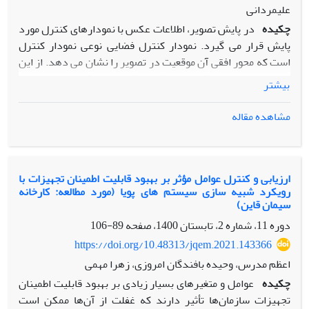
علیمردانی
چکیده
در پایش تصویر، اطلاعات عکس با نمودارهای کنترل مورد
پایش قرار می گیرد. نمودار کنترل فضایی نوعی نمودار کنترل
است که محور افقی آن موقعیت در تصویر را نشان می دهد. از این
نمودارها برای پیدا کردن نقاط غیرطبیعی در عکس استفاده می
بیشتر
شود. ترموویژن شاخه ای از بینایی ماشین است که به بررسی
تصاویر مادون قرمز می پردازد. هرچند دوربینهای مادون قرمز
مشاهده مقاله
سالهاست که در تعمیرات پیشگیرانه جهت شناسایی تجهیزات
معیوب، اضافه بار و اتصالات سست استفاده می شوند، تصاویر تهیه
شده با این دوربینها تنها با روشهای تجربی تحلیل می گردد و در
تحقیقات کمی هم که در این زمینه صورت گرفته از نمودار کنترل
ارزیابی و کنترل عوامل مؤثر بر بهبود قابلیت اطمینان تجهیزات با
رویکرد شبیه سازی سیستم های پویا (مورد مطالعه: کارخانه
استفاده نشده است. برای شناسایی نقصهای تابلوهای توزیع برق
سیمان قاین)
باید تنوع تجهیزات مورد استفاده در تابلوهای برق، نبود داده کافی
دوره 11، شماره 2، تابستان 1400، صفحه
89-106
برای آموزش مدلهای شناسایی الگو، خودهمبستگی و رفتار پیچیده
انتقال حرارت از طریق تابش، همرفت و رسانایی گرمایی در نظر
https://doi.org/10.48313/jqem.2021.143366
گرفته شود. نبود داده کافی برای آموزش مدلهای تشخیص الگو
اعظم مدرس، وحیده بافندگان امروزی، زهرا مهمی
مانند شبکه عصبی باعث شده است تا استفاده از نمودارهای
چکیده
عوامل و متغیرهای بسیار زیادی بر بهبود قابلیت اطمینان
کنترل فضایی نسبت به این روشها مزیت نسبی پیدا کند. در این
تجهیزات سازمان‌ها تأثیر دارند که غفلت از آن‌ها ممکن است