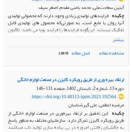
آیتین سعادت‌ملی، محمد بامنی مقدم، اصغر سیف
چکیده
ﻓﺮاﻳﻨﺪﻫﺎی ﺗﻮﻟﻴﺪی زﻳﺎدی وﺟﻮد دارﻧﺪ ﻛﻪ ﻣﺤﺼﻮﻟﻲ ﺗﻮﻟﻴﺪی
آنها روان ﻳﺎ ﻣﺎﻳﻊ اﺳﺖ، ﺑﻪ ﺻﻮرﺗﻲﻛﻪ ﻣﺤﺼﻮل ﻫﺎی ﺗﻮﻟﻴﺪی ﻗﺎﺑﻞ
تفکیک نیستند. اﻳﻦﮔﻮﻧﻪ ﻓﺮاﻳﻨﺪﻫﺎ را ﻓﺮاﻳﻨﺪ ﭘﻮﻳﺎ ﻣﻲ ﻧﺎﻣﻨﺪ. تاکنون
طراحی اقتصادی روی کالاهای قطعه‏ای انجام شده است و همچنین
بیشتر
برای فرایندهای پویا طراحی اقتصادی با نرخ شکست ثابت بررسی
شده است. در این مقاله طراحی اقتصادی نمودارهای کنترلی X ̅ را
اصل مقاله
مشاهده مقاله
2.08 M
در شرایطی که نرخ شکست ثابت نیست، برای بازه ‏های نمونه
‏گیری نایکنواخت تحت ساز و کار شکست بر 12 مورد بررسی قرار
گرفته. همچنین بازه‏ نمونه ‏گیری نایکنواخت را با بازه نمونه ‏گیری
یکنواخت مورد مقایسه قرار داده و نتایج نشان می دهد در
ارتقاء بهره وری از طریق رویکرد کایزن در صنعت لوازم خانگی
شرایطی که نرخ شکست ثابت نباشد بازه نمونه ‏گیری نایکنواخت
دوره 13، شماره 2، تابستان 1402، صفحه
131-146
بهتر است.با توجه به اینکه در این مقاله از مدل هزینه متعارف
https://doi.org/10.48313/jqem.2023.192564
استفاده شده، از مفهوم متوسط زمان تعدیل شده تا صدور هشدار
مرضیه اعظمی، علی گهرشناسان
(AATS) استفاده شده، که در فرایندهای روان این روش جدید
چکیده
این تحقیق بر ارتقاء بهره‌وری در صنعت لوازم خانگی از
است.
طریق رویکرد کایزن تمرکز دارد. سازمانهای مختلف به ‏منظور پاسخ
به چالشهای رقابتی امروزه در پی پیاده سازی تولید ناب میباشند