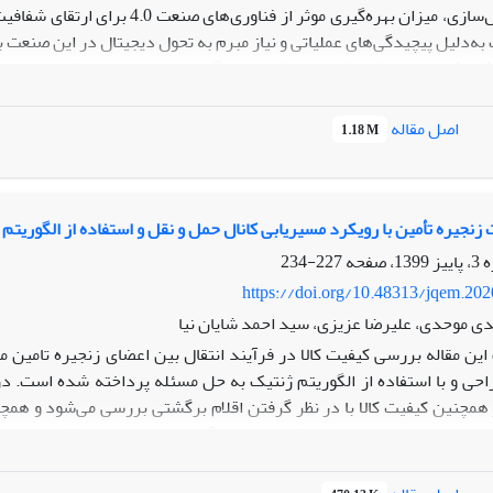
کیفیت دیجیتال‌سازی، میزان بهره‌گی
ه‌دلیل پیچیدگی‌های عملیاتی و نیاز مبرم به تحول دیجیتال در این صنعت 
ژوهش:
زن معیارهای کلیدی تعیین شد و سپس مدل‌های مختلف همکاری رتبه‌بندی
جام شد.
اصل مقاله
1.18 M
نشان داد که مدل زنجیره‌تامین دیجیتال دارای بالاترین کیفیت دیجیتال‌س
شان داد که مدل دیجیتال در اکثر سناریوهای تغییر وزن، پایداری بالایی در
زوده علمی:
این پژوهش با تمرکز بر صنعت لاستیک ایران، به تحلیل تطبیق
Fuzzy BWM و TOPSIS به‌عنوان روشی قابل تکرار برای انتخاب مدل همکاری
نجیره تأمین با رویکرد مسیریابی کانال حمل و نقل و استفاده از الگوریتم
ی‌بخشد.
227-234
https://doi.org/10.48313/jqem.20
ی موحدی، علیرضا عزیزی، سید احمد شایان نیا
ین مقاله بررسی کیفیت کالا در فرآیند انتقال بین اعضای زنجیره تامین 
حی و با استفاده از الگوریتم ژنتیک به حل مسئله پرداخته شده است. در
همچنین کیفیت کالا با در نظر گرفتن اقلام برگشتی بررسی می‌شود و همچنی
ضای زنجیره تامین استفاده شده است. نوآوری این تحقیق معرفی سیستم ان
 حل مسائل بخش لجستیک به صورت مؤثری یاری میکند. نتایج این تحقیق
ینه جریان محصولات در یک شبکه توزیع با استفاده از الگوریتم ژنتیک ارائ