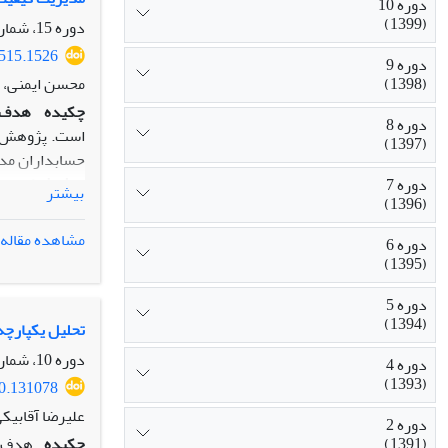
دوره 10
(1399)
دوره 15، شماره 2، تابستان 1404، صفحه
4515.1526
دوره 9
(1398)
محسن ایمنی، ف
چکیده
هدف:
دوره 8
است. پژوهش تل
(1397)
حسابداران مدی
روش‌شناسی پ
دوره 7
بیشتر
(1396)
مدل‌سازی معاد
مشاهده مقاله
دوره 6
یافته‌ها
:
نتایج 
(1395)
در به‌کار گیر
نمی‌کند.
دوره 5
(1394)
اصالت/ارزش‌ا
تحلیل یکپارچه‌سازی
جامع و عملکرد
دوره 10، شماره 3، پاییز 1399، صفحه
دوره 4
شرکت‌های تول
(1393)
20.131078
کیفیت‌ محور س
علیرضا آقابیکی
دوره 2
چکیده
(1391)