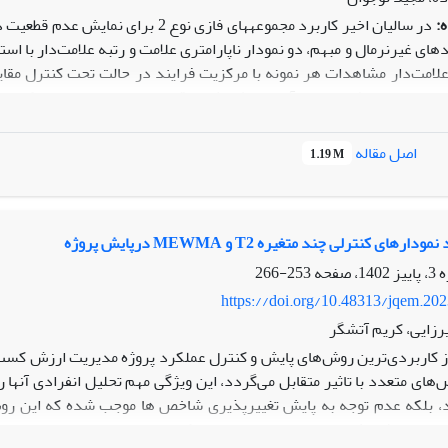
:
‏در سالیان اخیر کاربرد مجموعه‏‏های ف
علامت‌دار مشاهدات هر نمونه با مرکزیت فرایند در حالت تحت کنترل مقای
نمودارهای پیشنهادی، از آنها در یک مثال واقعی استفاده و صحت عملک
ددی نشان‌دهنده عملکرد مناسب و کاربردی بودن نمودارهای علامت و رت
اصل مقاله
1.19 M
ی‌‏باشد.
های کنترلی چند متغیره T2 و MEWMA درپایش پروژه
253-266
https://doi.org/10.48313/jqem.20
زایی، کریم آتشگر
ز کاربردی‌ترین روش‌های پایش و کنترل عملکرد پروژه مدیریت ارزش کسب
های متعدد با تاثیر متقابل می‌گردد، این ویژگی مهم تحلیل انفرادی آنها را
، بلکه عدم توجه به پایش تغییرپذیری شاخص ها موجب شده که این رو
در این پژوهش با استفاده از نمودارهای کنترلی چند متغیره، به صورت