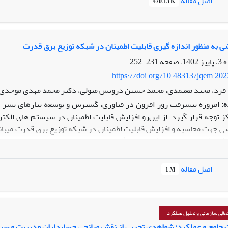
اصل مقاله
470.13 K
ضی به منظور اندازه گیری قابلیت اطمینان در شبکه توزیع برق قدرت
231-252
https://doi.org/10.48313/jqem.20
فرد، مجید معتمدی، محمد حسین درویش متولی، دکتر محمد مهدی موحدی
ه:
امروزه پیشرفت روز افزون در فناوری، گسترش و توسعه نیازهای بشر به
 توجه قرار گیرد. از این‌رو افزایش قابلیت اطمینان در سیستم های ­ال
ضی جهت محاسبه و افزایش قابلیت اطمینان در شبکه توزیع برق قدرت می­باش
، ژنراتور و یو پی اس‌ در محاسبه قابلیت اطمینان این شبکه از اهمیت بالاتر
اصل مقاله
1 M
هر پارامتر مدل ریاضی م
ج این تحقیق می­تواند مبنای مناسبی جهت اجرای پروژه­های پژوهشی و عملیا
الی سازمانی و تحلیل عملکرد
 جامع و عملکرد: شواهدی تجربی از نقش میانجی حسابداران مدیریت و س