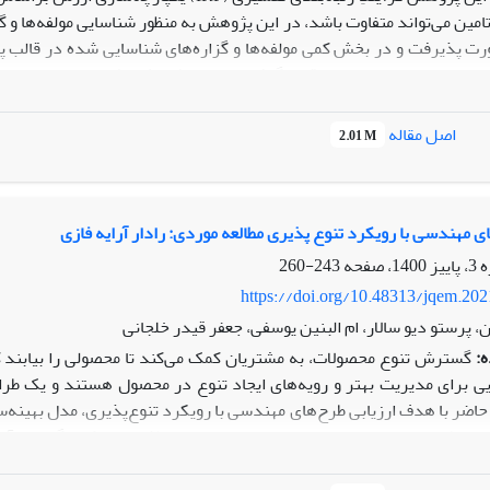
لاعاتی (T7) بالاترین سطح اولویت در ابعاد انعطاف‌پذیری زنجیره تامین را دارا می
رتقای سطح کثرت‌گرایی در فرآیندهای بازار یکپارچه‌سازی ارزش و گزاره‌ی پو
اصل مقاله
2.01 M
ی فرآیندهای تولید به منظور ایجاد یکپارچه‌سازی ارزش تعیین گردیدند.
ی مهندسی با رویکرد تنوع پذیری مطالعه موردی: رادار آرایه فازی
243-260
https://doi.org/10.48313/jqem.20
 پرستو دیو سالار، ام البنین یوسفی، جعفر قیدر خلجانی
ه:
گسترش تنوع محصولات، به مشتریان کمک می‌کند تا محصولی را بیابند که
ی برای مدیریت بهتر و رویه‌های ایجاد تنوع در محصول هستند و یک طراح
ضر با هدف ارزیابی طرح‌های مهندسی با رویکرد تنوع‌پذیری، مدل بهینه‌سازی
نیاز طرح جهت استانداردسازی در حال حاضر و تلاش تولیدکنندگان در آین
نیاز طرح جهت استانداردسازی در حال حاضر به کمک شاخص تنوع نسلی و 
 کمک شاخص اشتراکات به دست می‌آید. به کار گیری مدل توسعه داده 