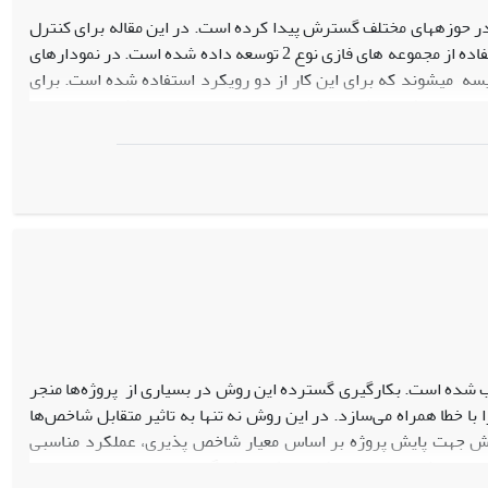
ازی نوع 2 برای نمایش عدم قطعیت در حوزه‏های مختلف گسترش پیدا کرده است. در این مقاله برای کنترل
مرکزیت فرآیندهای غیرنرمال و مبهم، دو نمودار ناپارامتری علامت و رتبه علامت‌دار با استفاده از مجموعه‏ های فازی نوع 2 توسعه داده شده است. در نمودارهای
سه می‏شوند که برای این کار از دو رویکرد استفاده شده است. برای
رد نمودارها مشخص شده است. همچنین برای بررسی عملکرد نمودارهای
پیشنهادی از شبیه‏ سازی استفاده شده که در آنها متغیرهای تصادفی فازی نوع 2 با سه توزیع متفاوت تولید و متوسط طول دنباله (ARL) نمودارها محاسبه شده
به علامت‌دار پیشنهادی برای کنترل مرکزیت متغیرهای تصادفی غیر
 شده است. بکارگیری گسترده این روش در بسیاری از پروژه‌ها منجر
 با خطا همراه می‌سازد. در این روش نه تنها به تاثیر متقابل شاخص‌ها
ش جهت پایش پروژه بر اساس معیار شاخص پذیری، عملکرد مناسبی
 همزمان شاخص‌های عملکردی یک پروژه گازرسانی مبتنی بر داده‌های