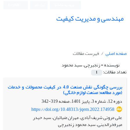
ورود به سامانه
ثبت نام
English
مهندسی و مدیریت کیفیت
صفحه اصلی
فهرست مقالات
نویسنده =
زنجیرچی، سید محمود
تعداد مقالات:
1
بررسی چگونگی نقش صنعت 4.0 در کیفیت محصولات و خدمات
(مورد مطالعه: صنعت لوازم خانگی)
دوره 12، شماره 3، پاییز 1401، صفحه
319-342
https://doi.org/10.48313/jqem.2022.174958
علی مروتی شریف آبادی، مهران ضیائیان، سید حیدر
میرفخرالدینی، سید محمود زنجیرچی