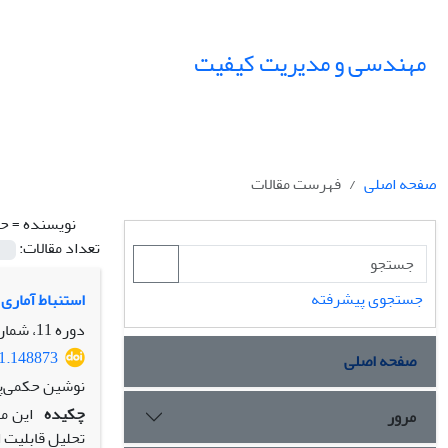
مهندسی و مدیریت کیفیت
صفحه اصلی
فهرست مقالات
نویسنده =
حک
تعداد مقالات:
جستجوی پیشرفته
استنباط آماری
دوره 11، شماره 3، پاییز 1400، صفحه
21.148873
صفحه اصلی
نوشین حکمی‌پ
چکیده
این م
مرور
تحلیل قابلیت 