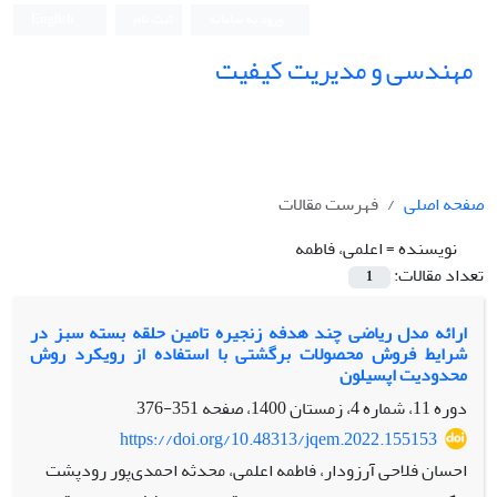
ورود به سامانه
ثبت نام
English
مهندسی و مدیریت کیفیت
صفحه اصلی
فهرست مقالات
نویسنده =
اعلمی، فاطمه
تعداد مقالات:
1
ارائه مدل ریاضی چند هدفه زنجیره تامین حلقه بسته سبز در
شرایط فروش محصولات برگشتی با استفاده از رویکرد روش
محدودیت اپسیلون
دوره 11، شماره 4، زمستان 1400، صفحه
351-376
https://doi.org/10.48313/jqem.2022.155153
احسان فلاحی آرزودار، فاطمه اعلمی، محدثه احمدی‌پور رودپشت