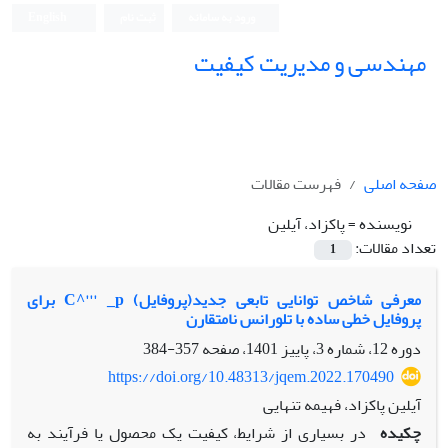
ورود به سامانه
ثبت نام
English
مهندسی و مدیریت کیفیت
صفحه اصلی
فهرست مقالات
نویسنده =
پاکزاد، آیلین
تعداد مقالات:
1
معرفی شاخص توانایی تابعی جدید(پروفایل) C^''' _p برای
پروفایل خطی ساده با تلورانس نامتقارن
دوره 12، شماره 3، پاییز 1401، صفحه
357-384
https://doi.org/10.48313/jqem.2022.170490
آیلین پاکزاد، فهیمه تنهایی
چکیده
در بسیاری از شرایط، کیفیت یک محصول یا فرآیند به