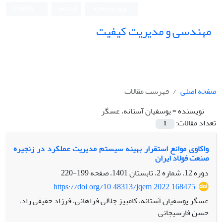
ورود به سامانه
ثبت نام
English
مهندسی و مدیریت کیفیت
صفحه اصلی
فهرست مقالات
نویسنده =
یوسفیان آستانه، عسگر
تعداد مقالات:
1
واکاوی موانع استقرار بهینه سیستم مدیریت عملکرد در زنجیره
صنعت فولاد ایران
دوره 12، شماره 2، تابستان 1401، صفحه
199-220
https://doi.org/10.48313/jqem.2022.168475
عسگر یوسفیان آستانه، کامبیز جلالی فراهانی، فرزاد حقیقی راد،
حسن فارسیجانی