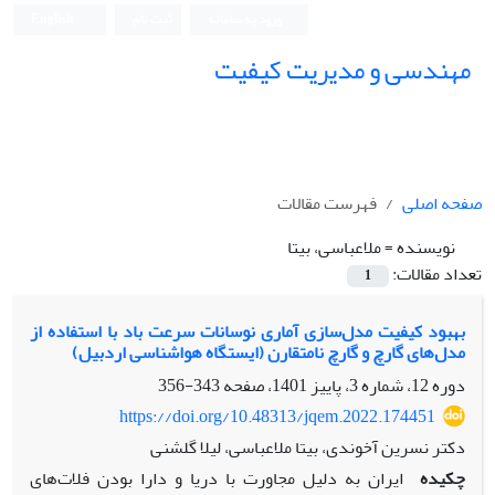
ورود به سامانه
ثبت نام
English
مهندسی و مدیریت کیفیت
صفحه اصلی
فهرست مقالات
نویسنده =
ملاعباسی، بیتا
تعداد مقالات:
1
بهبود کیفیت مدل­‌سازی آماری نوسانات سرعت باد با استفاده از
مدل­‌های گارچ و گارچ نامتقارن (ایستگاه هواشناسی اردبیل)
دوره 12، شماره 3، پاییز 1401، صفحه
343-356
https://doi.org/10.48313/jqem.2022.174451
دکتر نسرین آخوندی، بیتا ملاعباسی، لیلا گلشنی
چکیده
ایران به دلیل مجاورت با دریا و دارا بودن فلات‌های