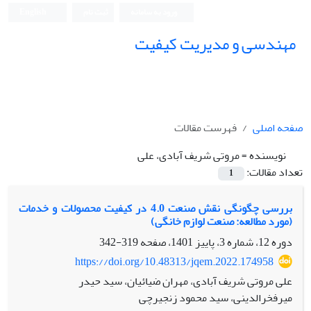
ورود به سامانه
ثبت نام
English
مهندسی و مدیریت کیفیت
صفحه اصلی
فهرست مقالات
نویسنده =
مروتی شریف آبادی، علی
تعداد مقالات:
1
بررسی چگونگی نقش صنعت 4.0 در کیفیت محصولات و خدمات
(مورد مطالعه: صنعت لوازم خانگی)
دوره 12، شماره 3، پاییز 1401، صفحه
319-342
https://doi.org/10.48313/jqem.2022.174958
علی مروتی شریف آبادی، مهران ضیائیان، سید حیدر
میرفخرالدینی، سید محمود زنجیرچی