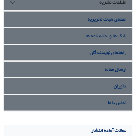
اطلاعات نشریه
تحت بررسی دارای 0.67 درجه از قابلیت اطمینان می‌باشد. نتایج
این تحقیق می­تواند مبنای مناسبی جهت اجرای پروژه­های پژوهشی
اعضای هیات تحریریه
و عملیاتی در شبکه‌های گسترده شعاعی در صنعت برق به شمار
آید.
بانک ها و نمایه نامه ها
راهنمای نویسندگان
ارسال مقاله
داوران
تماس با ما
مقالات آماده انتشار