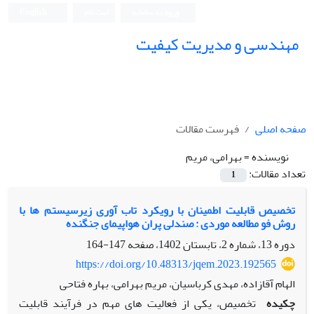
ورود به سامانه
ثبت نام
English
مهندسی و مدیریت کیفیت
صفحه اصلی
فهرست مقالات
نویسنده =
بهرامی، مریم
تعداد مقالات:
1
تخصیص قابلیت اطمینان با رویکرد تاب آوری زیرسیستم ها با
روش فو مطالعه موردی : صندلی پران هواپیمای جنگنده
دوره 13، شماره 2، تابستان 1402، صفحه
147-164
https://doi.org/10.48313/jqem.2023.192565
الهام آقازاده، مهدی کرباسیان، مریم بهرامی، بهاره فتاحی
چکیده
تخصیص، یکی از فعالیت های مهم در فرآیند قابلیت