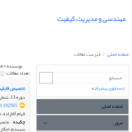
مهندسی و مدیریت کیفیت
صفحه اصلی
فهرست مقالات
نویسنده =
فت
تعداد مقالات:
جستجوی پیشرفته
تخصیص قابلیت 
دوره 13، شماره 2، تابستان 1402، صفحه
23.192565
صفحه اصلی
الهام آقازاده،
چکیده
تخصیص
مرور
سیستم امکان 