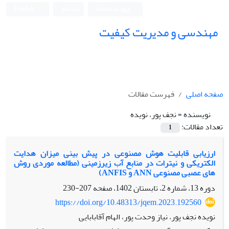
ورود به سامانه
ثبت نام
English
مهندسی و مدیریت کیفیت
صفحه اصلی
فهرست مقالات
نویسنده =
نجف پور، نویده
تعداد مقالات:
1
ارزیابی قابلیت هوش مصنوعی در پیش بینی میزان هدایت
الکتریکی و نیترات در منابع آب زیرزمینی (مطالعه موردی روش
های عصبی مصنوعی ANN و ANFIS)
دوره 13، شماره 2، تابستان 1402، صفحه
207-230
https://doi.org/10.48313/jqem.2023.192560
نویده نجف پور، نیاز وحدت پور، الهام آقابابایی