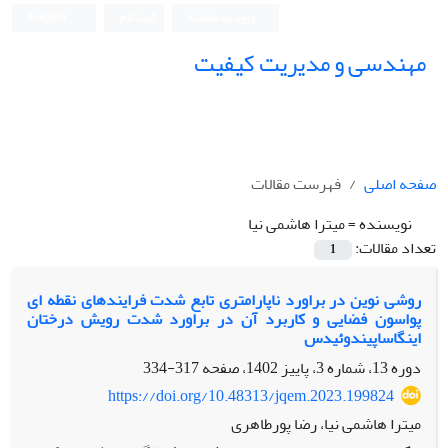
ورود به سامانه
ثبت نام
English
مهندسی و مدیریت کیفیت
صفحه اصلی
فهرست مقالات
نویسنده =
میترا هاشمی نیا
تعداد مقالات:
1
روشی نوین در براورد ناپارامتری تابع شدت فرایندهای نقطه ای
پواسون فضایی و کاربرد آن در براورد شدت رویش درختان
اینگاساپیندوئیدس
دوره 13، شماره 3، پاییز 1402، صفحه
317-334
https://doi.org/10.48313/jqem.2023.199824
میترا هاشمی نیا، رضا پورطاهری