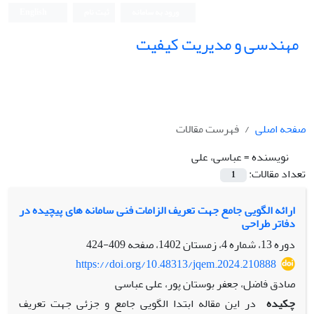
ورود به سامانه
ثبت نام
English
مهندسی و مدیریت کیفیت
صفحه اصلی
فهرست مقالات
نویسنده =
عباسی، علی
تعداد مقالات:
1
ارائه الگویی جامع جهت تعریف الزامات فنی سامانه های پیچیده در
دفاتر طراحی
دوره 13، شماره 4، زمستان 1402، صفحه
409-424
https://doi.org/10.48313/jqem.2024.210888
صادق فاضل، جعفر بوستان پور، علی عباسی
چکیده
در این مقاله ابتدا الگویی جامع و جزئی جهت تعریف