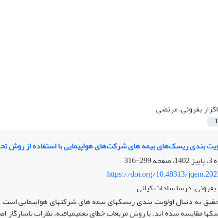
کزار بفروئی، مرتضی
1
ویت بندی ریسک‏‌های بیمه‏ های شرکت‏‌های هواپیمایی با استفاده از روش ت
299-316
https://doi.org/10.48313/jqem.20
بفروئی، درسا سادات کیائی
قیق به دنبال اولویت ‏بندی ریسک‏های بیمه‏ های شرکت‏های هواپیمایی است . ر