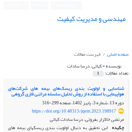
ورود به سامانه
ثبت نام
English
مهندسی و مدیریت کیفیت
صفحه اصلی
فهرست مقالات
نویسنده =
کیائی، درسا سادات
تعداد مقالات:
1
شناسایی و اولویت بندی ریسک‏‌های بیمه‏ های شرکت‏‌های
هواپیمایی با استفاده از روش تحلیل سلسله مراتبی فازی گروهی
دوره 13، شماره 3، پاییز 1402، صفحه
299-316
https://doi.org/10.48313/jqem.2023.198917
مرتضی خاکزار بفروئی، درسا سادات کیائی
چکیده
این تحقیق به دنبال اولویت ‏بندی ریسک‏های بیمه‏ های