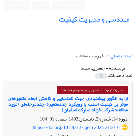
ورود به سامانه
ثبت نام
English
مهندسی و مدیریت کیفیت
صفحه اصلی
فهرست مقالات
نویسنده =
جعفری، مهسا
تعداد مقالات:
1
مدیریت کیفیت داده‌محور و سیستم‌های هوشمند
ارایه الگوی پیشنهادی جهت شناسایی و کاهش ابعاد متغیرهای
موثر بر کیفیت اسلب با رویکرد چندمتغیره-چندمرحله‌‌ای (مورد
مطالعه: شرکت فولاد مبارکه اصفهان)
دوره 14، شماره 2، تابستان 1403، صفحه
91-104
https://doi.org/10.48313/jqem.2024.215016