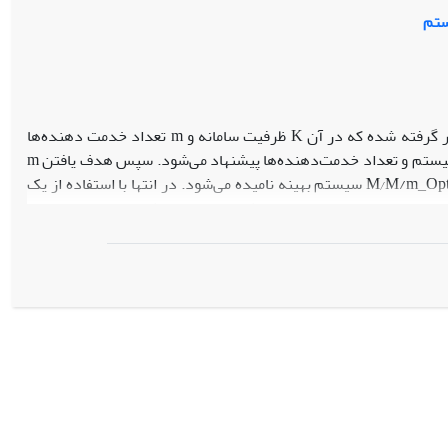
می‌دهد. MSE برآوردها در تقریب لیندلی با توجه به جدول 2 خیلی بیشتر از پراکندگی داده‌ها با حجم نمونه مشابه از روش MCMC در جدول 3 است. در پایان،
.
لی توانی تعمیم‌یافته در حضور داده‌های سانسور شده هیبرید نوع دوم
رد.
در این مقاله سیستم صف‌بندی با ظرفیت متناهی M∕M∕m∕K به ازاء m≥2 در نظر گرفته شده که در آن K ظرفیت سامانه و m تعداد خدمت دهنده‌ها
است. ابتدا تابعی به نام تابع هزینه سیستم بر حسب متوسط تعداد متقاضیان در صف و سیستم و تعداد خدمت‌دهنده‌ها پیشنهاد می‌شود. سپس هدف یافتن m
ای است به نام m_Opt که به ازای آن تابع هزینه مینیمم شود. در این مقاله سیستم M⁄M/m_Opt/K سیستم بهینه نامیده می‌شود. در انتها با استفاده از یک
 تعداد متقاضیان در صف و سیستم، متوسط مدت زمان انتظار در صف و سیستم
ده می‌شود.