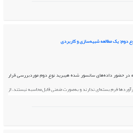
ند معیاری مناسب برای ارزیابی و مقایسه مدل‌های مختلف صف باشد و انتخاب مدل بهینه را با توجه
انتخاب مدل بهینه در سیستم‌های صف از نوآوری‌های اصلی این پژوهش است که
وع دوم: یک مطالعه شبیه‌سازی و کاربردی
ته در حضور داده‌های سانسور شده‌ هیبرید نوع دوم مورد‌بررسی قرار
برآوردها فرم بسته‌ای ندارند و به‌صورت ضمنی قابل‌محاسبه نیستند، از
بی به‌کار گرفته می‌شود. در ادامه، برای برآورد پارامترهای توزیع لیندلی
توانی تعمیم‌یافته که در این مقاله با نماد EPL نمایش داده می‌شود، دو روش بیزی، شامل تقریب لیندلی و زنجیره مارکوف مونت‌کارلو (MCMC)، تحت تابع زیان
ات خطا مورد‌استفاده قرار می‌گیرند. سپس، فواصل اطمینان بیشینه‌ پسین (HPD) بر اساس برآوردهای بیزی محاسبه می‌شود. به‌منظور ارزیابی عملکرد
ه می‌شوند.
ترهای توزیع سه‌پارامتری، دارای اریبی کمتر بوده و نسبت به‌تقریب لیندلی از سازگاری بیشتری
های زیاد، روش MCMC برآوردهای بهتری نسبت به‌تقریب لیندلی ارایه می‌دهد و همگرایی در این حالت سریع‌تر رخ