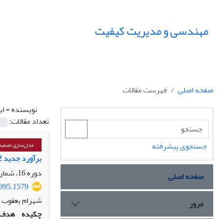
مهندسی و مدیریت کیفیت
صفحه اصلی
فهرست مقالات
نویسنده =
ای
تعداد مقالات:
جستجوی پیشرفته
مدل‌سازی تصمیم‌
برآورد جدید E2-بیز پارامتر بهره‌دهی سیستم صف‌بندی چند باجه‌ای با ظرفیت نامتناهی
دوره 16، شماره 1، بهار 1405، صفحه
صفحه اصلی
3995.1579
شهرام یعقوب ز
مرور
چکیده
هدف: