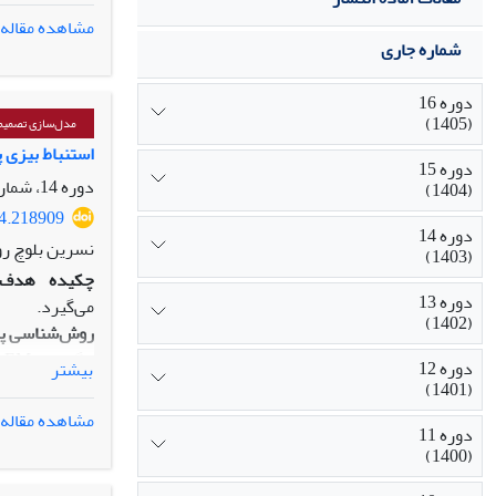
استفاده شده 
مشاهده مقاله
یافته‌ه
ا:
شماره جاری
به معیارهای چ
اصالت/ارزش
ا
دوره 16
(1405)
می‌تواند در ط
مدل‌سازی تصمیم‌
استنباط بیزی پ
دوره 15
دوره 14، شماره 2، تابستان 1403، صفحه
(1404)
24.218909
دوره 14
نسرین بلوچ رو
(1403)
چکیده
هدف:
دوره 13
می‌گیرد.
(1402)
روش‌شناسی پ
ا
دوره 12
بیشتر
(1401)
مشاهده مقاله
دوره 11
روش‌های پیشنه
(1400)
یافته‌ها
: