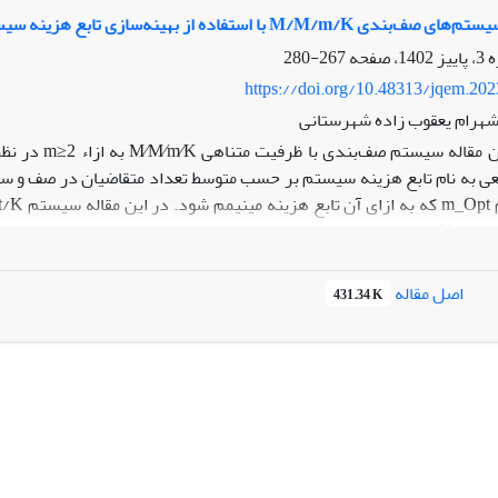
M/M/m/ با استفاده از بهینه‌سازی تابع هزینه سیستم
ه‌ی واقعی برای نشان دادن کاربرد عملی روش‌های پیشنهادی ارایه می‌شود
267-280
زوده علمی:
با توجه به اینکه تاکنون هیچ مطالعه‌ای در خصوص توزیع لیند
https://doi.org/10.48313/jqem.20
ت، یافته‌های این پژوهش می‌تواند برای مطالعات بعدی مورداستفاده قرار گی
شهرام یعقوب زاده شهرستانی
مثال عددی به ازای Kهای مختلف، سیستم‌های بهینه تعیین شده و متوسط
یاری به نام متوسط درجه رضایت متقاضی در این نوع سیستم‌ها به دست آور
اصل مقاله
431.34 K