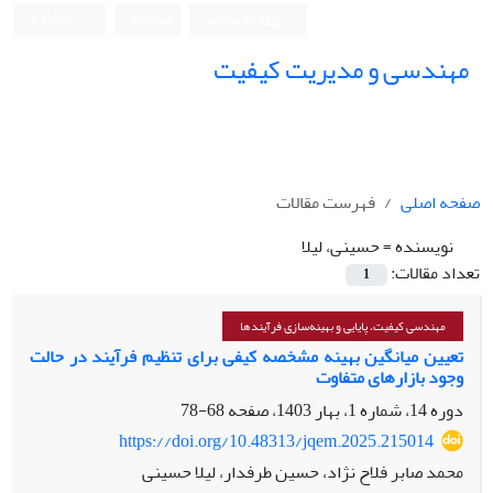
ورود به سامانه
ثبت نام
English
مهندسی و مدیریت کیفیت
صفحه اصلی
فهرست مقالات
نویسنده =
حسینی، لیلا
تعداد مقالات:
1
مهندسی کیفیت، پایایی و بهینه‌سازی فرآیندها
تعیین میانگین بهینه مشخصه کیفی برای تنظیم فرآیند در حالت
وجود بازارهای متفاوت
دوره 14، شماره 1، بهار 1403، صفحه
68-78
https://doi.org/10.48313/jqem.2025.215014
محمد صابر فلاح نژاد، حسین طرفدار، لیلا حسینی