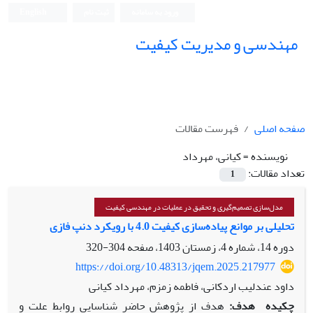
ورود به سامانه
ثبت نام
English
مهندسی و مدیریت کیفیت
صفحه اصلی
فهرست مقالات
نویسنده =
کیانی، مهرداد
تعداد مقالات:
1
مدل‌سازی تصمیم‌گیری و تحقیق در عملیات در مهندسی کیفیت
تحلیلی بر موانع پیاده‌سازی کیفیت 4.0 با رویکرد دنپ فازی
دوره 14، شماره 4، زمستان 1403، صفحه
304-320
https://doi.org/10.48313/jqem.2025.217977
داود عندلیب اردکانی، فاطمه زمزم، مهرداد کیانی
چکیده
هدف:
هدف از پژوهش حاضر شناسایی روابط علت و