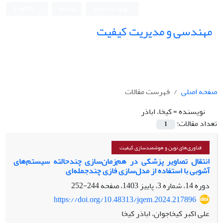
ورود به سامانه
ثبت نام
English
مهندسی و مدیریت کیفیت
صفحه اصلی
فهرست مقالات
نویسنده =
کیخا، اباذر
تعداد مقالات:
1
فناوری‌های نوین و هوشمندسازی کیفیت
انتقال تصاویر پزشکی در هم‌زمان‌سازی چندحالته سیستم‌های
آشوبی با استفاده از مدل‌سازی فازی چندجمله‌ای
دوره 14، شماره 3، پاییز 1403، صفحه
244-252
https://doi.org/10.48313/jqem.2024.217896
علی اکبر کیخاجوان، اباذر کیخا