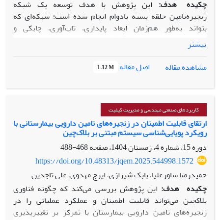
چکیده
هدف:
این پژوهش با هدف توسعه یک شبکه
زنجیره‌تامین حلقه بسته بادوام انجام شده است؛ شبکه‌ای که
بتواند به‌طور هم‌زمان ابعاد پایداری، تاب‌آوری، چابکی و
دیجیتال‌سازی را با در نظر گرفتن عدم‌قطعیت‌های فازی-تصادفی
بیشتر
پوشش دهد. اهمیت این مطالعه ازآن‌جهت است که اغلب
زنجیره‌های‌تامین سنتی در مواجهه با نوسانات شدید محیطی،
اصل مقاله
مشاهده مقاله
1.12 M
اختلالات عملیاتی و تغییرات تقاضا فاقد کارایی لازم هستند و نیاز
به رویکردهای تصمیم‌گیری هوشمند و چندبعدی دارند.
روش‌شناسی پژوهش:
برای تحقق اهداف پژوهش، یک چارچوب
منسجم سه‌ مرحله‌ای طراحی گردید. در گام نخست، به‌منظور لحاظ
کاربردهای صنعتی مهندسی و مدیریت کیفیت
کردن نوسانات بازار و الگوهای فصلی در ورودی‌های مدل، تقاضا با
ارتقای قابلیت اطمینان در زنجیره‌های تامین دارویی بیمارستانی با
رویکرد پویایی‌شناسی سیستم‌ مبتنی بر بلاک‌چین
استفاده از مدل سری‌های زمانی
SARIMA
پیش‌بینی شد. در
مرحله دوم، معیارهای ارزیابی تامین‌کنندگان بر اساس مرور
دوره 15، شماره 4، زمستان 1404، صفحه
468-488
نظام‌مند ادبیات و نظرات متخصصان شناسایی و سپس با روش
https://doi.org/10.48313/jqem.2025.544998.1572
بهترین-بدترین فازی-تصادفی وزن‌دهی گردید؛ پس‌از آن،
حمیدرضا ساورعلیا، بابک شیرازی، ایرج مهدوی، علی تاجدین
رتبه‌بندی تامین‌کنندگان با بهره‌گیری از تکنیک تاپسیس فازی-
چکیده
هدف:
این پژوهش بررسی می‌کند که چگونه فناوری
تصادفی انجام پذیرفت. درنهایت، برای طراحی و بهینه‌سازی شبکه
بلاکچین می‌تواند قابلیت اطمینان و عملکرد عملیاتی را در
زنجیره‌تامین، یک مدل ریاضی چندهدفه با ماهیت فازی-تصادفی
زنجیره‌های تامین دارویی بیمارستان با تمرکز بر تغییرپذیری
توسعه داده شد و به‌منظور مدیریت عدم قطعیت داده‌ها، رویکرد