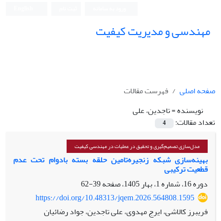
ورود به سامانه
ثبت نام
English
مهندسی و مدیریت کیفیت
صفحه اصلی
فهرست مقالات
نویسنده =
تاجدین، علی
تعداد مقالات:
4
مدل‌سازی تصمیم‌گیری و تحقیق در عملیات در مهندسی کیفیت
بهینه‌سازی شبکه زنجیره‌تامین حلقه بسته بادوام تحت عدم
قطعیت ترکیبی
دوره 16، شماره 1، بهار 1405، صفحه
39-62
https://doi.org/10.48313/jqem.2026.564808.1595
فریبرز کالاشی، ایرج مهدوی، علی تاجدین، جواد رضائیان