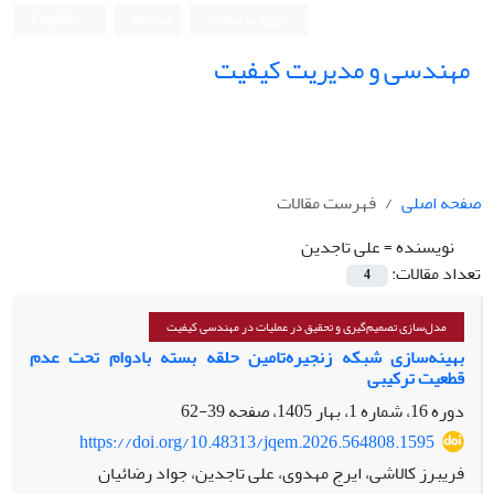
ورود به سامانه
ثبت نام
English
مهندسی و مدیریت کیفیت
صفحه اصلی
فهرست مقالات
نویسنده =
علی تاجدین
تعداد مقالات:
4
مدل‌سازی تصمیم‌گیری و تحقیق در عملیات در مهندسی کیفیت
بهینه‌سازی شبکه زنجیره‌تامین حلقه بسته بادوام تحت عدم
قطعیت ترکیبی
دوره 16، شماره 1، بهار 1405، صفحه
39-62
https://doi.org/10.48313/jqem.2026.564808.1595
فریبرز کالاشی، ایرج مهدوی، علی تاجدین، جواد رضائیان