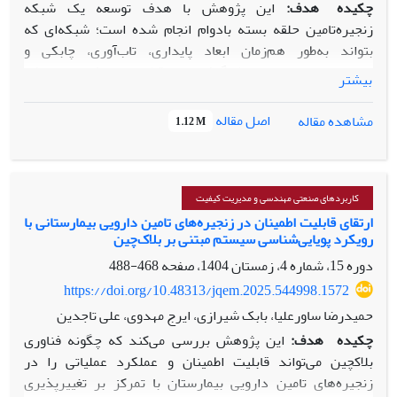
چکیده
هدف:
این پژوهش با هدف توسعه یک شبکه
زنجیره‌تامین حلقه بسته بادوام انجام شده است؛ شبکه‌ای که
بتواند به‌طور هم‌زمان ابعاد پایداری، تاب‌آوری، چابکی و
دیجیتال‌سازی را با در نظر گرفتن عدم‌قطعیت‌های فازی-تصادفی
بیشتر
پوشش دهد. اهمیت این مطالعه ازآن‌جهت است که اغلب
زنجیره‌های‌تامین سنتی در مواجهه با نوسانات شدید محیطی،
اصل مقاله
مشاهده مقاله
1.12 M
اختلالات عملیاتی و تغییرات تقاضا فاقد کارایی لازم هستند و نیاز
به رویکردهای تصمیم‌گیری هوشمند و چندبعدی دارند.
روش‌شناسی پژوهش:
برای تحقق اهداف پژوهش، یک چارچوب
منسجم سه‌ مرحله‌ای طراحی گردید. در گام نخست، به‌منظور لحاظ
کاربردهای صنعتی مهندسی و مدیریت کیفیت
کردن نوسانات بازار و الگوهای فصلی در ورودی‌های مدل، تقاضا با
ارتقای قابلیت اطمینان در زنجیره‌های تامین دارویی بیمارستانی با
رویکرد پویایی‌شناسی سیستم‌ مبتنی بر بلاک‌چین
استفاده از مدل سری‌های زمانی
SARIMA
پیش‌بینی شد. در
مرحله دوم، معیارهای ارزیابی تامین‌کنندگان بر اساس مرور
دوره 15، شماره 4، زمستان 1404، صفحه
468-488
نظام‌مند ادبیات و نظرات متخصصان شناسایی و سپس با روش
https://doi.org/10.48313/jqem.2025.544998.1572
بهترین-بدترین فازی-تصادفی وزن‌دهی گردید؛ پس‌از آن،
حمیدرضا ساورعلیا، بابک شیرازی، ایرج مهدوی، علی تاجدین
رتبه‌بندی تامین‌کنندگان با بهره‌گیری از تکنیک تاپسیس فازی-
چکیده
هدف:
این پژوهش بررسی می‌کند که چگونه فناوری
تصادفی انجام پذیرفت. درنهایت، برای طراحی و بهینه‌سازی شبکه
بلاکچین می‌تواند قابلیت اطمینان و عملکرد عملیاتی را در
زنجیره‌تامین، یک مدل ریاضی چندهدفه با ماهیت فازی-تصادفی
زنجیره‌های تامین دارویی بیمارستان با تمرکز بر تغییرپذیری
توسعه داده شد و به‌منظور مدیریت عدم قطعیت داده‌ها، رویکرد