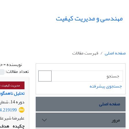
مهندسی و مدیریت کیفیت
صفحه اصلی
فهرست مقالات
نویسنده =
حی
تعداد مقالات:
جستجوی پیشرفته
مدیریت کیفیت، تع
تحلیل ناهمگونی و 
دوره 14، شماره 3، پاییز 1403، صفحه
صفحه اصلی
24.219199
علیرضا شیرعل
مرور
چکیده
هدف: