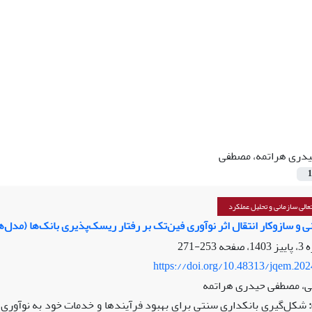
دری هراتمه، مصطفی
1
الی سازمانی و تحلیل عملکرد
سازوکار انتقال اثر نوآوری فین‌تک بر رفتار ریسک‌پذیری بانک‌ها (مدل‌های :  2SLS-IV, GMM
253-271
https://doi.org/10.48313/jqem.20
ی، مصطفی حیدری هراتمه
شکل‌گیری بانکداری سنتی برای بهبود فرآیندها و خدمات خود به نوآوری‌ها