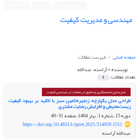
ورود به سامانه
ثبت نام
English
مهندسی و مدیریت کیفیت
صفحه اصلی
فهرست مقالات
نویسنده =
آراسته، عبدالله
تعداد مقالات:
1
مدل‌سازی تصمیم‌گیری و تحقیق در عملیات در مهندسی کیفیت
طراحی مدل یکپارچه زنجیره‌تامین سبز با تاکید بر بهبود کیفیت
زیست‌محیطی و افزایش رضایت مشتری
دوره 15، شماره 1، بهار 1404، صفحه
31-49
https://doi.org/10.48313/jqem.2025.514959.1511
عبدالله آراسته