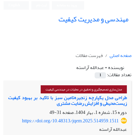
ورود به سامانه
ثبت نام
English
مهندسی و مدیریت کیفیت
صفحه اصلی
فهرست مقالات
نویسنده =
عبدالله آراسته
تعداد مقالات:
1
مدل‌سازی تصمیم‌گیری و تحقیق در عملیات در مهندسی کیفیت
طراحی مدل یکپارچه زنجیره‌تامین سبز با تاکید بر بهبود کیفیت
زیست‌محیطی و افزایش رضایت مشتری
دوره 15، شماره 1، بهار 1404، صفحه
31-49
https://doi.org/10.48313/jqem.2025.514959.1511
عبدالله آراسته