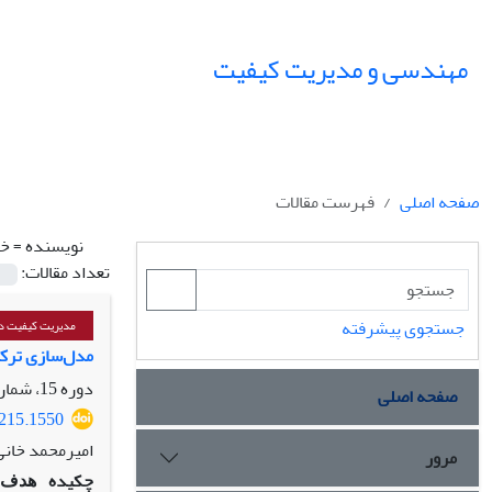
مهندسی و مدیریت کیفیت
صفحه اصلی
فهرست مقالات
نویسنده =
خا
تعداد مقالات:
جستجوی پیشرفته
مدیریت کیفیت دا
مدل‌سازی ترکیبی PLS-ANN برای بررسی نقش میانجی فناوری‌های صنعت 0/4 و رضایت مشتری در رابط
دوره 15، شماره 4، زمستان 1404، صفحه
صفحه اصلی
5215.1550
امیرمحمد خانی
مرور
چکیده
هدف: