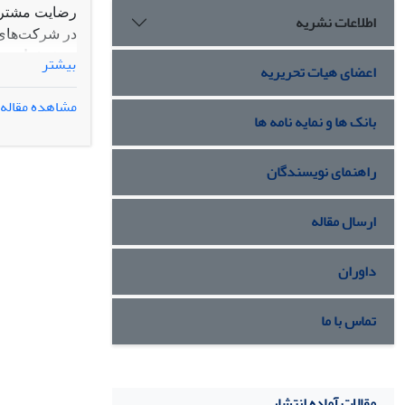
رضایت مشتری 
اطلاعات نشریه
در شرکت‌های 
روش‌شناسی 
بیشتر
اعضای هیات تحریریه
مصنوعی
NN)
گردآوری شده 
مشاهده مقاله
بانک ها و نمایه نامه ها
یافته
ها:
نتایج 
میانجی موثری 
پیش‌بینی عملک
راهنمای نویسندگان
سازمانی باشد
اصالت/ارزش 
ارسال مقاله
داده است. هم
موجود را پوش
داوران
تماس با ما
مقالات آماده انتشار