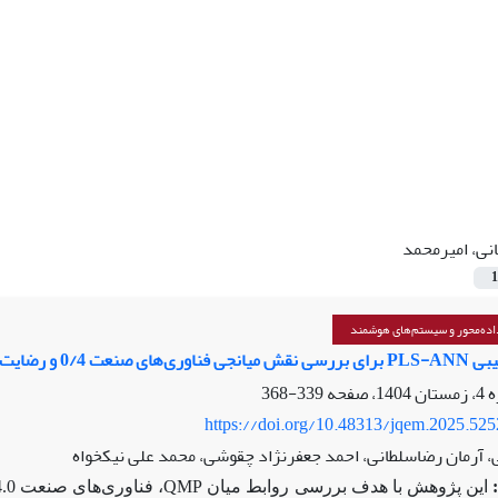
نی، امیرمحمد
1
ده‌محور و سیستم‌های هوشمند
ه بین QMP و عملکرد سازمانی
339-368
https://doi.org/10.48313/jqem.2025.52
، آرمان رضاسلطانی، احمد جعفرنژاد چقوشی، محمد علی نیکخواه
این پژوهش با هدف بررسی روابط میان
QMP