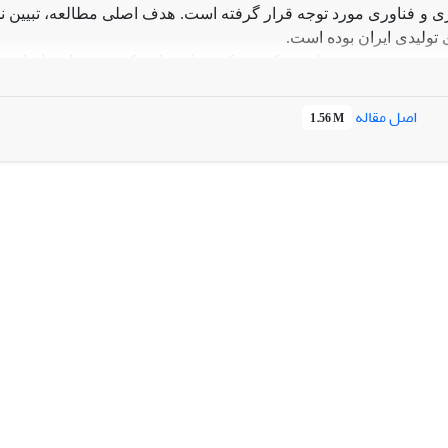
و فناوری مورد توجه قرار گرفته است. هدف اصلی مطالعه، تبیین نحو
تولیدی ایران بوده است
.
پژوهش:
پژوهش از رویکرد ترکیبی استفاده کرده و داده‌ها با 
(A
است. ابزار پژوهش دارای پنج متغیر اصلی، چهارده مولفه فرعی و چ
اصل مقاله
1.56 M
نشان داده‌اند که
QMP
در این روابط ایفا کرده‌اند. تحلیل شبکه عصبی نیز بیان کرده است که
رد سازمانی داشته‌اند. یافته‌ها در مجموع تایید کرده‌اند که ترکیب
QMP
.
افزوده علمی:
این تحقیق با ترکیب دو روش
PLS
و
ANN
، رویکردی نو
چنین با بررسی هم‌زمان دو متغیر میانجی رضایت مشتری و فناوری 
ش داده و به توسعه ادبیات مدیریت کیفیت و تحول دیجیتال کمک کرده