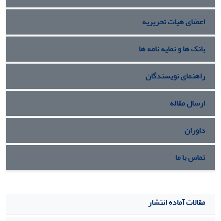
حقوقی، فرهنگی، اجتماعی کمترین تاثیر را داشته‌اند. این یافته‌ها
اعضای هیات تحریریه
در مجموع بر اهمیت تمرکز سازمان بر عوامل درونی و قابل‌کنترل
به‌منظور افزایش پایداری در محیط‌های متغیر تاکید دارند.
اصالت/ارزش‌افزوده علمی:
این تحقیق از نخستین مطالعاتی است
بانک ها و نمایه نامه ها
که با تلفیق مرور نظام‌مند ادبیات، اعداد فازی شهودی، روش
FUCOM و روش WASPAS، اولویت‌بندی جامع عوامل فردی تا
راهنمای نویسندگان
محیطی موثر بر کیفیت تصمیمات مدیران را ارایه می‌دهد. چارچوب
حاصل، علاوه بر غنای نظری، راهنمای عملی در تخصیص بهینه
ارسال مقاله
منابع سیاست‌گذاران و مدیران فراهم می‌آورد.
داوران
تماس با ما
مقالات آماده انتشار